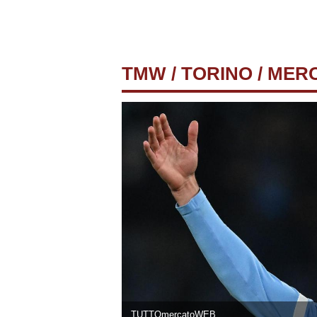
TMW
/
TORINO
/ MER
TUTTOmercatoWEB