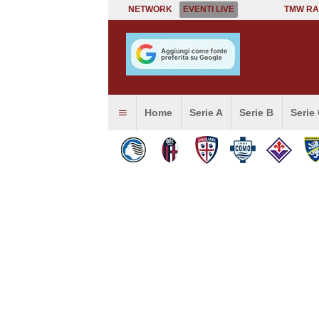
NETWORK
EVENTI LIVE
TMW RA
Home
Serie A
Serie B
Serie