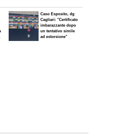
Caso Esposito, dg
Cagliari: "Certificato
imbarazzante dopo
a
un tentativo simile
ad estorsione"