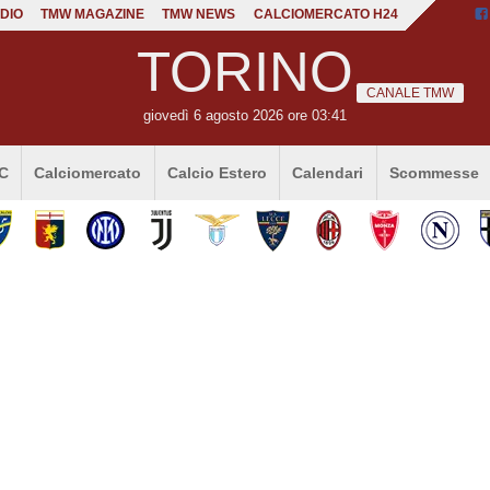
DIO
TMW MAGAZINE
TMW NEWS
CALCIOMERCATO H24
TORINO
CANALE TMW
giovedì 6 agosto 2026 ore 03:41
 C
Calciomercato
Calcio Estero
Calendari
Scommesse