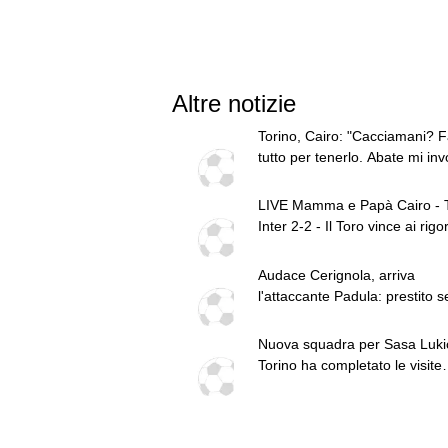
Altre notizie
Torino, Cairo: "Cacciamani? F
tutto per tenerlo. Abate mi inv
prendergli giocatori"
LIVE Mamma e Papà Cairo - T
Inter 2-2 - Il Toro vince ai rigo
Audace Cerignola, arriva
l'attaccante Padula: prestito 
dal Torino
Nuova squadra per Sasa Lukic
Torino ha completato le visite
mediche con l'Ipswich