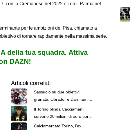
017, con la Cremonese nel 2022 e con il Parma nel
terminante per le ambizioni del Pisa, chiamato a
'obiettivo di tornare rapidamente nella massima serie.
e A della tua squadra. Attiva
con DAZN!
Articoli correlati
Sassuolo su due obiettivi
granata, Obrador e Darmian nel
mirino
Il Torino blinda Cacciamani:
servono 20 milioni di euro per
strapparlo ai granata
Calciomercato Torino, l’ex