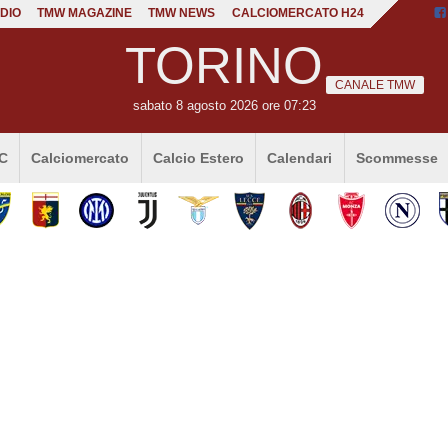
DIO
TMW MAGAZINE
TMW NEWS
CALCIOMERCATO H24
TORINO
CANALE TMW
sabato 8 agosto 2026 ore 07:23
 C
Calciomercato
Calcio Estero
Calendari
Scommesse