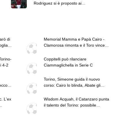
Rodriguez si è proposto ai
granata
arò di
Memorial Mamma e Papà Cairo -
oglia a
Clamorosa rimonta e il Toro vince
ancora
orino-
Coppitelli può rilanciare
ri 4-2
Ciammaglichella in Serie C
Torino, Simeone guida il nuovo
secco
corso: Cairo lo blinda, Abate gli
affida la leadership
. L'ex
Wisdom Acquah, il Catanzaro punta
il talento del Torino: possibile
prestito in Serie B