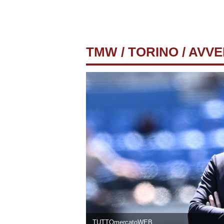
TMW
/
TORINO
/ AVV
TUTTOmercatoWEB