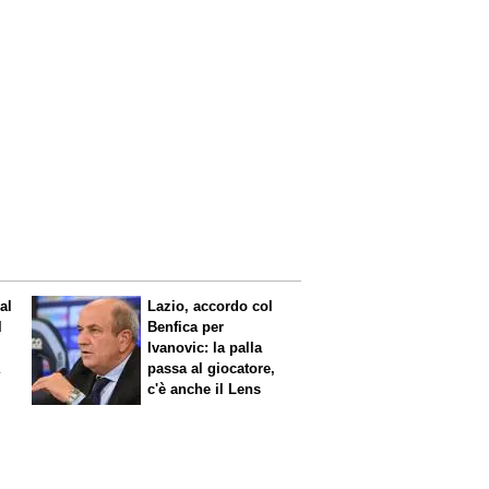
al
Lazio, accordo col
l
Benfica per
Ivanovic: la palla
a
passa al giocatore,
c'è anche il Lens