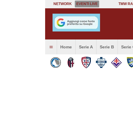
NETWORK
EVENTI LIVE
TMW RA
Home
Serie A
Serie B
Serie