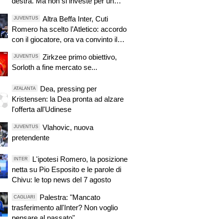
destra. Ma non si investe per un
motivo
Altra Beffa Inter, Cuti
JUVENTUS
Romero ha scelto l’Atletico: accordo
con il giocatore, ora va convinto il
Tottenham
Zirkzee primo obiettivo,
JUVENTUS
Sorloth a fine mercato se...
Dea, pressing per
ATALANTA
Kristensen: la Dea pronta ad alzare
l'offerta all'Udinese
Vlahovic, nuova
JUVENTUS
pretendente
L'ipotesi Romero, la posizione
INTER
netta su Pio Esposito e le parole di
Chivu: le top news del 7 agosto
Palestra: "Mancato
CAGLIARI
trasferimento all'Inter? Non voglio
pensare al passato"