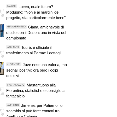
Lucca, quale futuro?
NAPOLI
Modugno: "Non è ai margini del
progetto, sta particolarmente bene"
Giana, amichevole di
GIANAERMINIO
studio con il Desenzano in vista del
campionato
Touré, è ufficiale il
ATALANTA
trasferimento al Parma: i dettagli
Juve nessuna euforia, ma
JUVENTUS
segnali positivi: ora però i colpi
decisivi
Mastantuono alla
FANTACALCIO
Fiorentina, statistiche e consiglio al
fantacalcio
Jimenez per Patierno, lo
AVELLINO
scambio si può fare: contatti tra
Avellino e Catania