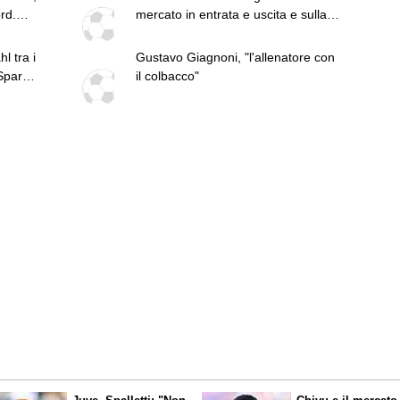
ord.
mercato in entrata e uscita e sulla
vendita del Torino
l tra i
Gustavo Giagnoni, "l'allenatore con
Sparta
il colbacco"