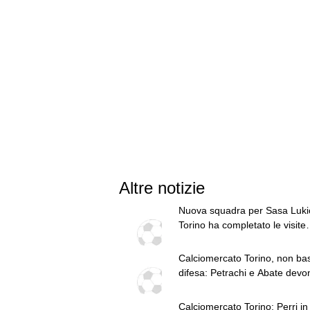
Altre notizie
Nuova squadra per Sasa Lukic
Torino ha completato le visite
mediche con l'Ipswich
Calciomercato Torino, non bas
difesa: Petrachi e Abate devo
intervenire sulle fasce
Calciomercato Torino: Perri in 