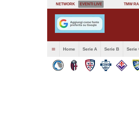
NETWORK
EVENTI LIVE
TMW RA
Home
Serie A
Serie B
Serie