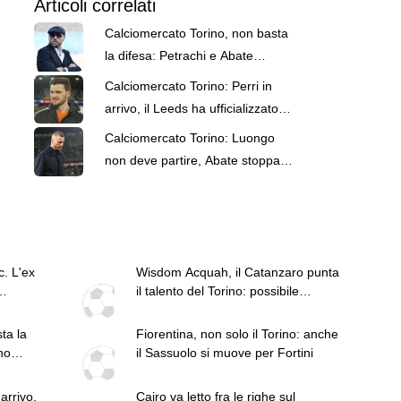
Articoli correlati
Calciomercato Torino, non basta
la difesa: Petrachi e Abate
devono intervenire sulle fasce
Calciomercato Torino: Perri in
arrivo, il Leeds ha ufficializzato
Trafford. Abate lo aspetta
Calciomercato Torino: Luongo
non deve partire, Abate stoppa
tutto
. L'ex
Wisdom Acquah, il Catanzaro punta
il talento del Torino: possibile
prestito in Serie B
ta la
Fiorentina, non solo il Torino: anche
no
il Sassuolo si muove per Fortini
arrivo,
Cairo va letto fra le righe sul