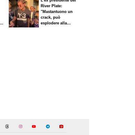
L'ex presidente del
River Plate:
"Mastantuono un
crack, può
i
esplodere alla
Fiorentina"