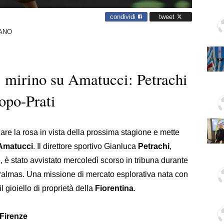
condividi
tweet
ANO
 mirino su Amatucci: Petrachi
opo-Prati
are la rosa in vista della prossima stagione e mette
Amatucci
. Il direttore sportivo Gianluca
Petrachi
,
 è stato avvistato mercoledì scorso in tribuna durante
 Palmas. Una missione di mercato esplorativa nata con
l gioiello di proprietà della
Fiorentina
.
 Firenze