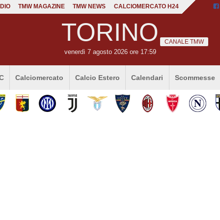
DIO
TMW MAGAZINE
TMW NEWS
CALCIOMERCATO H24
TORINO
CANALE TMW
venerdì 7 agosto 2026 ore 17:59
 C
Calciomercato
Calcio Estero
Calendari
Scommesse