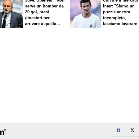
Juve, Spalletti: "Non
Chivu e il mercato
serve un bomber da
Inter: "Siamo un
20 gol, presi
puzzle ancora
giocatori per
incompleto,
arrivare a quella
lasciamo lavorare 
cifra"
nostri direttori"