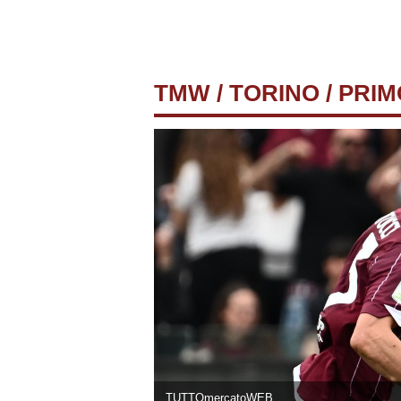
TMW
/
TORINO
/ PRIM
TUTTOmercatoWEB