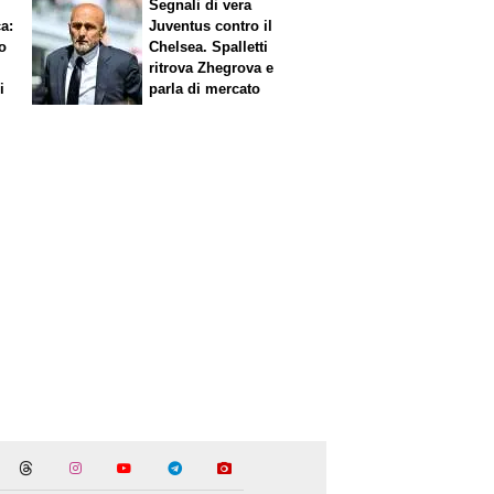
Segnali di vera
ca
:
Juventus contro il
o
Chelsea. Spalletti
ritrova Zhegrova e
i
parla di mercato