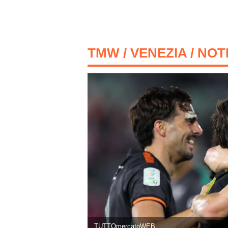
TMW
/
VENEZIA
/ NOT
TUTTOmercatoWEB