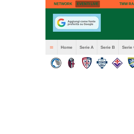
NETWORK
EVENTI LIVE
TMW RA
Home
Serie A
Serie B
Serie