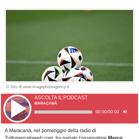
© foto di www.imagephotoagency.it
ASCOLTA IL PODCAST
MARACANÃ
00:00
/
00:00
A
Maracanà
, nel pomeriggio della radio di
Tuttomercatoweb.com
, ha parlato l'osservatore
Marco