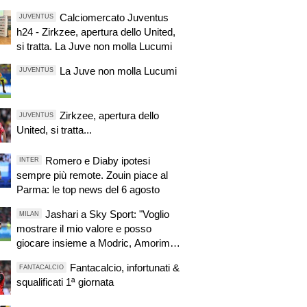
Calciomercato Juventus
JUVENTUS
h24 - Zirkzee, apertura dello United,
si tratta. La Juve non molla Lucumi
La Juve non molla Lucumi
JUVENTUS
Zirkzee, apertura dello
JUVENTUS
United, si tratta...
Romero e Diaby ipotesi
INTER
sempre più remote. Zouin piace al
Parma: le top news del 6 agosto
Jashari a Sky Sport: "Voglio
MILAN
mostrare il mio valore e posso
giocare insieme a Modric, Amorim
ha portato un'energia e mentalità
Fantacalcio, infortunati &
FANTACALCIO
diversa"
squalificati 1ª giornata