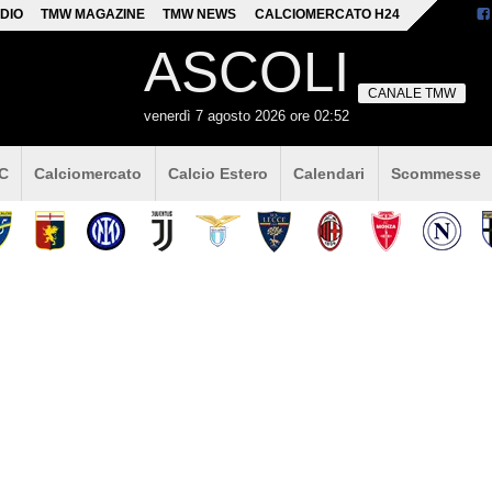
DIO
TMW MAGAZINE
TMW NEWS
CALCIOMERCATO H24
ASCOLI
CANALE TMW
venerdì 7 agosto 2026 ore 02:52
 C
Calciomercato
Calcio Estero
Calendari
Scommesse