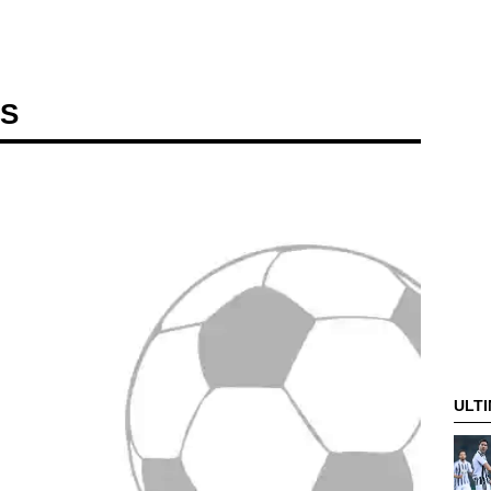
US
ULTI