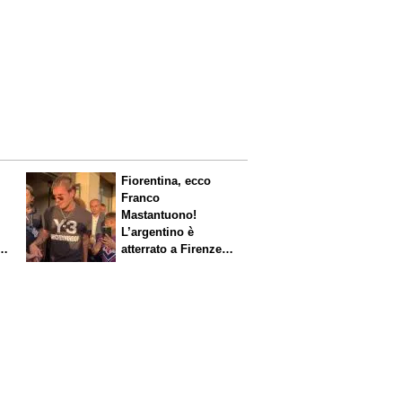
Fiorentina, ecco
Franco
Mastantuono!
L’argentino è
s.
atterrato a Firenze,
entusiasmo viola