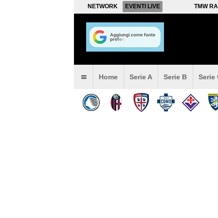
NETWORK
EVENTI LIVE
TMW RA
Home
Serie A
Serie B
Serie