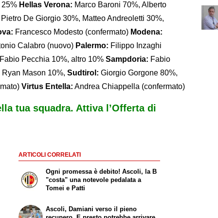
ro 25%
Hellas Verona:
Marco Baroni 70%, Alberto
Pietro De Giorgio 30%, Matteo Andreoletti 30%,
ova:
Francesco Modesto (confermato)
Modena:
onio Calabro (nuovo)
Palermo:
Filippo Inzaghi
Fabio Pecchia 10%, altro 10%
Sampdoria:
Fabio
, Ryan Mason 10%,
Sudtirol:
Giorgio Gorgone 80%,
rmato)
Virtus Entella:
Andrea Chiappella (confermato)
ella tua squadra. Attiva l’Offerta di
ARTICOLI CORRELATI
Ogni promessa è debito! Ascoli, la B
"costa" una notevole pedalata a
Tomei e Patti
Ascoli, Damiani verso il pieno
recupero. E presto potrebbe arrivare