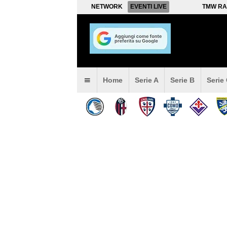
NETWORK
EVENTI LIVE
TMW RA
Home
Serie A
Serie B
Serie