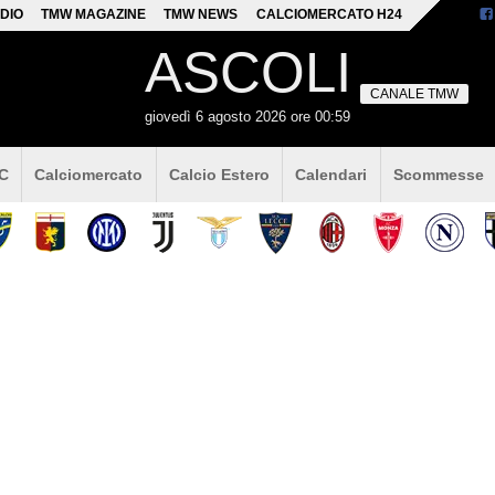
DIO
TMW MAGAZINE
TMW NEWS
CALCIOMERCATO H24
ASCOLI
CANALE TMW
giovedì 6 agosto 2026 ore 00:59
 C
Calciomercato
Calcio Estero
Calendari
Scommesse