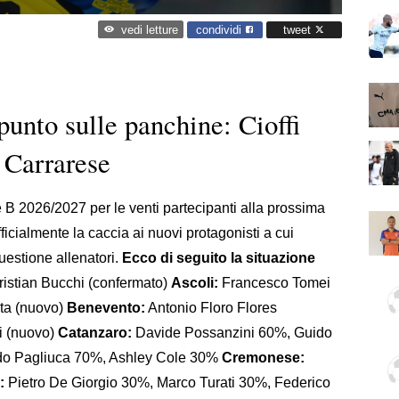
condividi
tweet
vedi letture
punto sulle panchine: Cioffi
 Carrarese
e B 2026/2027 per le venti partecipanti alla prossima
fficialmente la caccia ai nuovi protagonisti a cui
questione allenatori.
Ecco di seguito la situazione
istian Bucchi (confermato)
Ascoli:
Francesco Tomei
ta (nuovo)
Benevento:
Antonio Floro Flores
i (nuovo)
Catanzaro:
Davide Possanzini 60%, Guido
o Pagliuca 70%, Ashley Cole 30%
Cremonese:
:
Pietro De Giorgio 30%, Marco Turati 30%, Federico