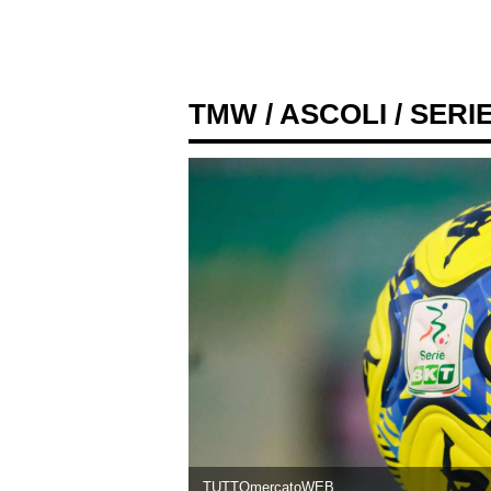
TMW
/
ASCOLI
/ SERI
TUTTOmercatoWEB