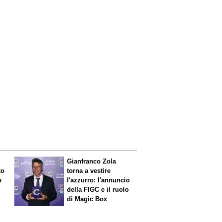
Gianfranco Zola
to
torna a vestire
o
l'azzurro: l'annuncio
della FIGC e il ruolo
di Magic Box