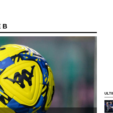
E B
ULTI