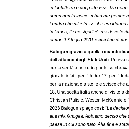
in Inghilterra e poi partorisse. Ma qua
aerea non la lasciò imbarcare perché a
Londra che attestasse che era idonea al 
in tempo, il che significò che dovette r
partorì il 3 luglio 2001 e alla fine di ag
Balogun grazie a quella rocambolesc
dell'attacco degli Stati Uniti.
Poteva sc
per la verità a un certo punto sembrava
giocato infatti per l'Under 17, per l'Un
per la nazionale a stelle e strisce che
18. Una scelta figlia anche di visite a
Christian Pulisic, Weston McKennie e T
2023 Balogun spiegò così:
"La decision
alla mia famiglia. Abbiamo deciso che s
paese in cui sono nato. Alla fine è sta