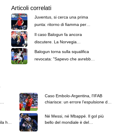
Articoli correlati
Juventus, si cerca una prima
punta: ritorno di fiamma per
Sorloth, alternativa Balogun
Il caso Balogun fa ancora
discutere. La Norvegia
presenterà ricorso formale alla
Balogun torna sulla squalifica
FIFA
revocata: "Sapevo che avrebbe
creato polemiche"
6
Caso Embolo-Argentina, l'IFAB
chiarisce: un errore l'espulsione del
giocatore svizzero
Né Messi, né Mbappé. Il gol più
la hot
bello del mondiale è del
capoverdiano Cabral