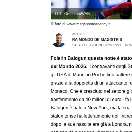
TUTTOmercatoWEB
© foto di www.imagephotoagency.it
AUTORE
RAIMONDO DE MAGISTRIS
SABATO 13 GIUGNO 2026, 09:21
MON
Folarin Balogun questa notte è stato
del Mondo 2026.
Il centravanti degli St
gli USA di Mauricio Pochettino battere 
grazie alla doppietta di un attaccante 
Monaco. Che è cresciuto nel settore gio
trasferimento da 40 milioni di euro - fa 
Balogun è nato a New York, ma la sua s
statunitense ha letteralmente dell'incre
dopo la sua nascita era già a Londra, nell