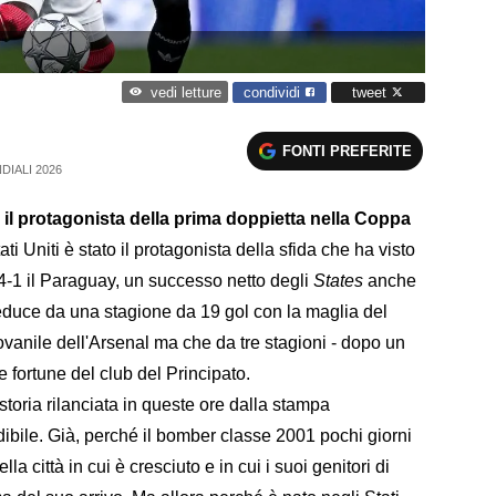
condividi
tweet
vedi letture
FONTI PREFERITE
DIALI 2026
 il protagonista della prima doppietta nella Coppa
ati Uniti è stato il protagonista della sfida che ha visto
4-1 il Paraguay, un successo netto degli
States
anche
reduce da una stagione da 19 gol con la maglia del
vanile dell'Arsenal ma che da tre stagioni - dopo un
le fortune del club del Principato.
toria rilanciata in queste ore dalla stampa
dibile. Già, perché il bomber classe 2001 pochi giorni
a città in cui è cresciuto e in cui i suoi genitori di