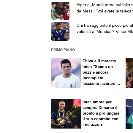
Algeria, Mandi torna sul fallo 
da Messi: "Voi avete le teleca
io ho sentito il colpo"
Chi ha raggiunto il picco più al
velocità ai Mondiali? Vince M
davanti a Elanga
PRIMO PIANO
Chivu e il mercato
Inter: "Siamo un
puzzle ancora
incompleto,
lasciamo lavorare i
nostri direttori"
Inter, amore per
sempre. Dimarco è
pronto a prolungare
il suo contratto con
i nerazzurri