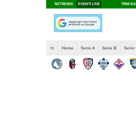
NETWORK
EVENTI LIVE
TMW RA
Home
Serie A
Serie B
Serie