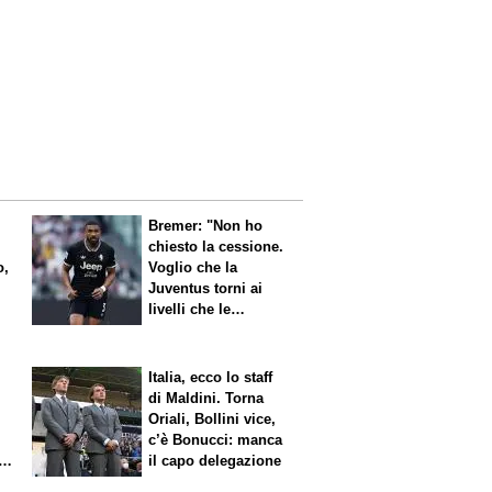
Bremer: "Non ho
chiesto la cessione.
o,
Voglio che la
Juventus torni ai
livelli che le
competono"
Italia, ecco lo staff
di Maldini. Torna
Oriali, Bollini vice,
c’è Bonucci: manca
il capo delegazione