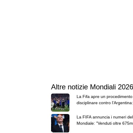
Altre notizie Mondiali 202
La Fifa apre un procedimento
disciplinare contro l'Argentina:
Paredes ha 3 capi d'accusa
La FIFA annuncia i numeri del
Mondiale: "Venduti oltre 675mi
dog e 5,5 milioni di birre"