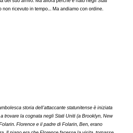
a del suo arrivo. Ma allora perché è nato negli Stati
co non ricevuto in tempo... Ma andiamo con ordine.
mbolesca storia dell'attaccante statunitense è iniziata
 trovare la cognata negli Stati Uniti (a Brooklyn, New
olarin. Florence e il padre di Folarin, Ben, erano
. Il piano era che Florence facesse la visita, tornasse