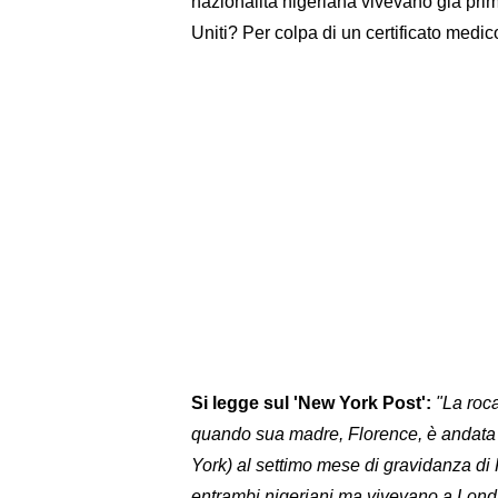
nazionalità nigeriana vivevano già prim
Uniti? Per colpa di un certificato medi
Si legge sul 'New York Post':
"La roca
quando sua madre, Florence, è andata a
York) al settimo mese di gravidanza di F
entrambi nigeriani ma vivevano a Londra