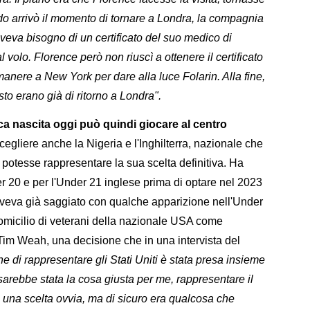
ndo arrivò il momento di tornare a Londra, la compagnia
veva bisogno di un certificato del suo medico di
volo. Florence però non riuscì a ottenere il certificato
imanere a New York per dare alla luce Folarin. Alla fine,
osto erano già di ritorno a Londra".
a nascita oggi può quindi giocare al centro
egliere anche la Nigeria e l'Inghilterra, nazionale che
 potesse rappresentare la sua scelta definitiva. Ha
der 20 e per l'Under 21 inglese prima di optare nel 2023
 aveva già saggiato con qualche apparizione nell'Under
 domicilio di veterani della nazionale USA come
im Weah, una decisione che in una intervista del
e di rappresentare gli Stati Uniti è stata presa insieme
arebbe stata la cosa giusta per me, rappresentare il
ta una scelta ovvia, ma di sicuro era qualcosa che