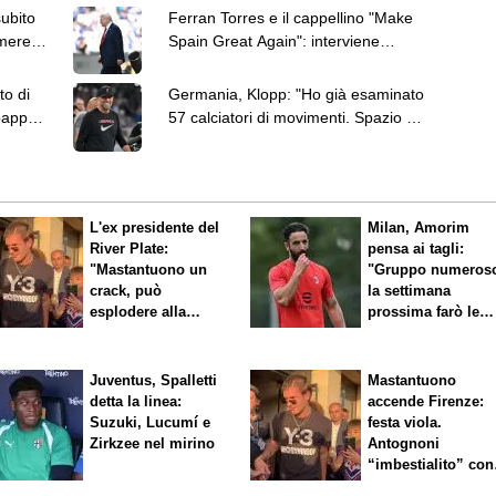
subito
Ferran Torres e il cappellino "Make
mere,
Spain Great Again": interviene
anche Donald Trump
to di
Germania, Klopp: "Ho già esaminato
bappé
57 calciatori di movimenti. Spazio ai
giovani"
L'ex presidente del
Milan, Amorim
River Plate:
pensa ai tagli:
"Mastantuono un
"Gruppo numeros
crack, può
la settimana
esplodere alla
prossima farò le
Fiorentina"
scelte"
Juventus, Spalletti
Mastantuono
detta la linea:
accende Firenze:
Suzuki, Lucumí e
festa viola.
Zirkzee nel mirino
Antognoni
“imbestialito” con
Commisso