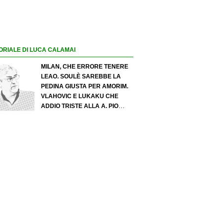
ORIALE DI LUCA CALAMAI
MILAN, CHE ERRORE TENERE
LEAO. SOULÈ SAREBBE LA
PEDINA GIUSTA PER AMORIM.
VLAHOVIC E LUKAKU CHE
ADDIO TRISTE ALLA A. PIO
ESPOSITO PUÒ SPOSTARE IL
VALORE DELL’INTER. COSA
CHIEDO A ZOLA