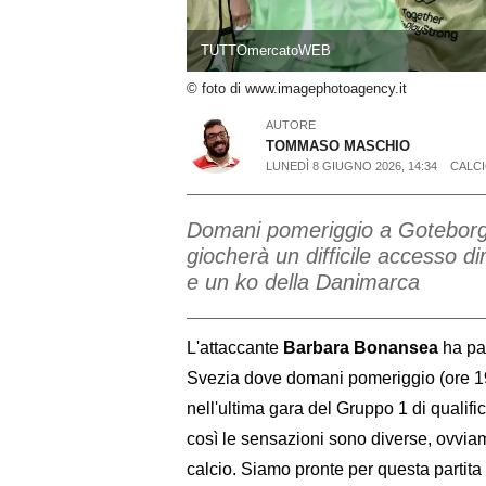
TUTTOmercatoWEB
© foto di www.imagephotoagency.it
AUTORE
TOMMASO MASCHIO
LUNEDÌ 8 GIUGNO 2026, 14:34
CALCI
Domani pomeriggio a Goteborg (o
giocherà un difficile accesso d
e un ko della Danimarca
L'attaccante
Barbara Bonansea
ha par
Svezia dove domani pomeriggio (ore 19:0
nell'ultima gara del Gruppo 1 di quali
così le sensazioni sono diverse, ovviam
calcio. Siamo pronte per questa partit