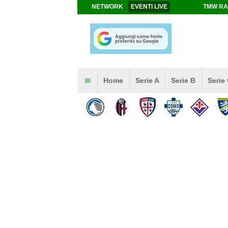
NETWORK
EVENTI LIVE
TMW RA
Home
Serie A
Serie B
Serie