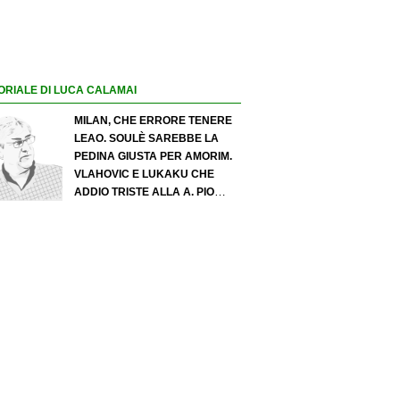
ORIALE DI LUCA CALAMAI
MILAN, CHE ERRORE TENERE
LEAO. SOULÈ SAREBBE LA
PEDINA GIUSTA PER AMORIM.
VLAHOVIC E LUKAKU CHE
ADDIO TRISTE ALLA A. PIO
ESPOSITO PUÒ SPOSTARE IL
VALORE DELL’INTER. COSA
CHIEDO A ZOLA