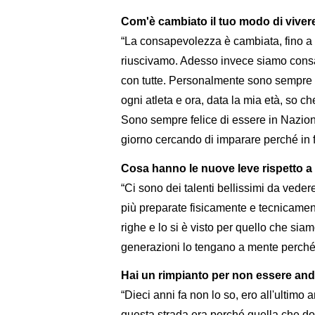
Com'è cambiato il tuo modo di vivere
“La consapevolezza è cambiata, fino a 
riuscivamo. Adesso invece siamo consap
con tutte. Personalmente sono sempre p
ogni atleta e ora, data la mia età, so 
Sono sempre felice di essere in Nazion
giorno cercando di imparare perché in f
Cosa hanno le nuove leve rispetto a 
“Ci sono dei talenti bellissimi da veder
più preparate fisicamente e tecnicame
righe e lo si è visto per quello che sia
generazioni lo tengano a mente perché bi
Hai un rimpianto per non essere anda
“Dieci anni fa non lo so, ero all'ultimo
questa strada era perché quella che do