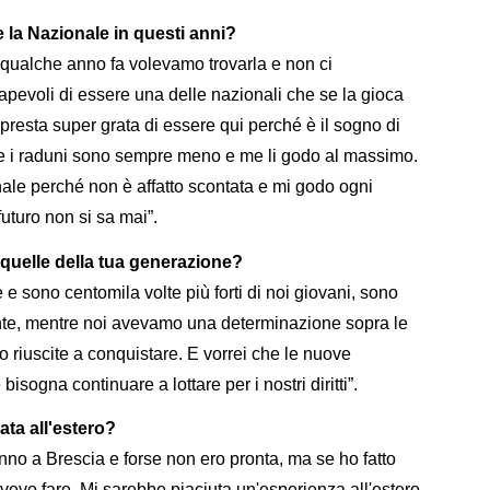
 la Nazionale in questi anni?
qualche anno fa volevamo trovarla e non ci
evoli di essere una delle nazionali che se la gioca
resta super grata di essere qui perché è il sogno di
che i raduni sono sempre meno e me li godo al massimo.
ale perché non è affatto scontata e mi godo ogni
uturo non si sa mai”.
quelle della tua generazione?
e e sono centomila volte più forti di noi giovani, sono
nte, mentre noi avevamo una determinazione sopra le
mo riuscite a conquistare. E vorrei che le nuove
sogna continuare a lottare per i nostri diritti”.
ta all'estero?
 anno a Brescia e forse non ero pronta, ma se ho fatto
vevo fare. Mi sarebbe piaciuta un'esperienza all'estero