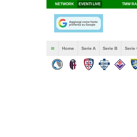
NETWORK
EVENTI LIVE
TMW RA
Home
Serie A
Serie B
Serie