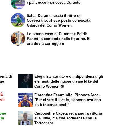
i pali: ecco Francesca Durante
Italia, Durante lascia il ritiro di
Coverciano: al suo posto convocata
Gilardi del Como Women
Lo strano caso di Durante e Baldi:
Panini le confonde nelle figurine. E
ora dovrà correggere
lonia di
Eleganza, carattere e indipendenza: gli
age
elementi delle nuove divise Nike del
Como Women
 È
Fiorentina Femminile, Pinones-Arce:
oli
"Per alzare il livello, servono test con
club internazionali"
ione
Carbonell e Capeta regalano la vittoria
 Un
alla Juve, ma che sofferenza con la
Torreenese