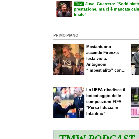
Juve, Guerrero: "Soddisfatt
TMW
prestazione, ma ci è mancata cal
finale"
PRIMO PIANO
Mastantuono
accende Firenze:
festa viola.
Antognoni
“imbestialito” con
Commisso
La UEFA ribadisce il
boicottaggio delle
competizioni FIFA:
"Persa fiducia in
Infantino"
TMW
PODCAST