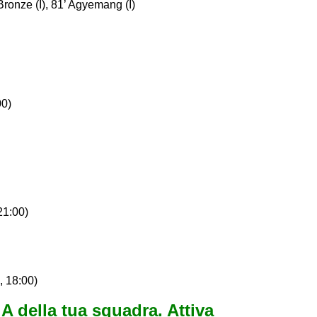
 Bronze (I), 81’ Agyemang (I)
00)
21:00)
, 18:00)
e A della tua squadra. Attiva