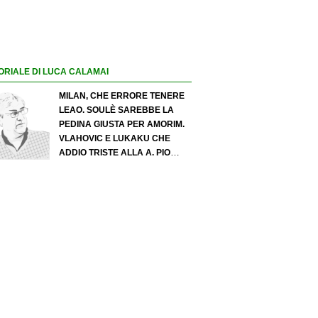
ORIALE DI LUCA CALAMAI
MILAN, CHE ERRORE TENERE
LEAO. SOULÈ SAREBBE LA
PEDINA GIUSTA PER AMORIM.
VLAHOVIC E LUKAKU CHE
ADDIO TRISTE ALLA A. PIO
ESPOSITO PUÒ SPOSTARE IL
VALORE DELL’INTER. COSA
CHIEDO A ZOLA