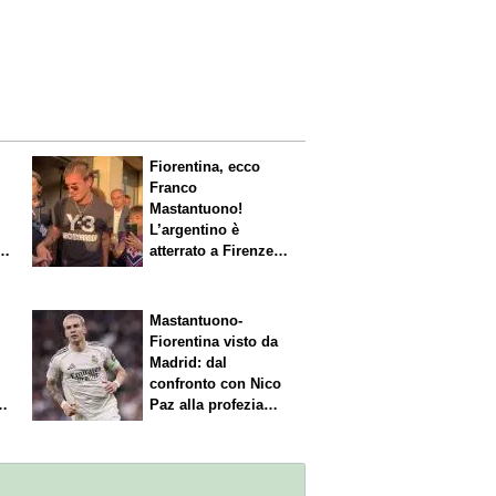
Fiorentina, ecco
Franco
Mastantuono!
L’argentino è
s.
atterrato a Firenze,
entusiasmo viola
Mastantuono-
Fiorentina visto da
Madrid: dal
confronto con Nico
Paz alla profezia
sulla Serie A