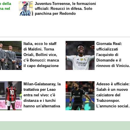
o della
Juventus-Torreense, le formazioni
ma nel
ufficiali: Rosucci in difesa. Solo
panchina per Redondo
Italia, ecco lo staff
Giornata Real:
di Maldini. Torna
ufficializzati
Oriali, Bollini vice,
l'acquisto di
c’è Bonucci: manca
Diomande e il
il capo delegazione
rinnovo di Viniciu
Sfuma Rodri
Milan-Galatasaray, la
Adesso è ufficiale:
trattativa per Leao
Salah è un nuovo
entra nel vivo: c'è
calciatore del
distanza e i turchi
Trabzonspor.
hanno un'alternativa
L'annuncio social
del club