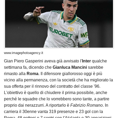
www.imagephotoagency.it
Gian Piero Gasperini aveva già avvisato l'
Inter
qualche
settimana fa, dicendo che
Gianluca Mancini
sarebbe
rimasto alla
Roma
. Il difensore giallorosso oggi è più
vicino alla permanenza, con la società che ha migliorato la
sua offerta per il rinnovo del contratto del classe '96.
L'obiettivo è quello di chiudere il prima possibile, anche
perché le squadre che lo vorrebbero sono tante, a partire
proprio dai nerazzurri. A riportarlo è
Fabrizio Romano
. In
carriera il 30enne vanta 319 presenze e 23 gol con la
Roma, 48 gettoni e 7 centri con l'Atalanta e 30 apparizioni