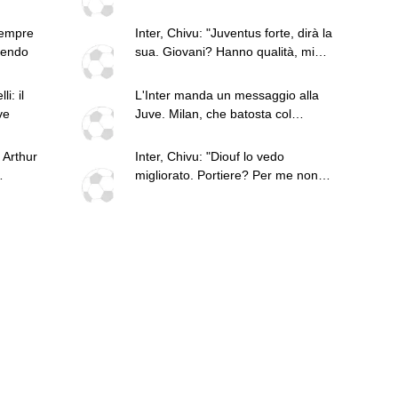
fumata bianca
sempre
Inter, Chivu: "Juventus forte, dirà la
dendo
sua. Giovani? Hanno qualità, mi
interessa la reazione"
i: il
L'Inter manda un messaggio alla
ve
Juve. Milan, che batosta col
Chelsea: le top news delle 18
 Arthur
Inter, Chivu: "Diouf lo vedo
migliorato. Portiere? Per me non
rsenal
esistono titolari"
r Nico.
orloth