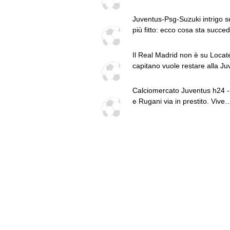
chiudere l'affare col Bologna
Juventus-Psg-Suzuki intrigo 
più fitto: ecco cosa sta succe
Il Real Madrid non è su Locatell
capitano vuole restare alla Ju
Calciomercato Juventus h24 -
e Rugani via in prestito. Vive
trattative Lucumì e Zirkzee. A
su Yildiz. Sondaggio Roma pe
PSG alza offerta per Suzuki.
Zhegrova non vuole partire. S
sul mercato. Vlahovic, nuova
pretendente