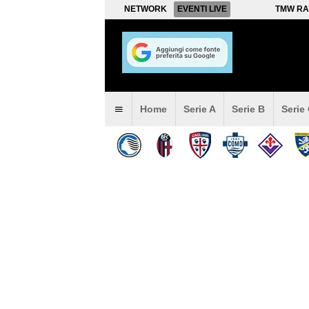
NETWORK
EVENTI LIVE
TMW RA
Home
Serie A
Serie B
Serie