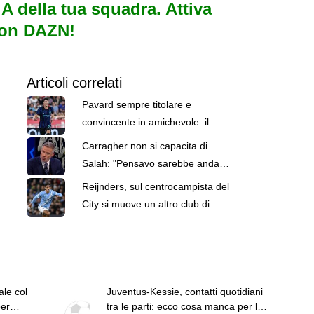
e A della tua squadra. Attiva
con DAZN!
Articoli correlati
Pavard sempre titolare e
convincente in amichevole: il
francese si tiene stretta l'Inter
Carragher non si capacita di
Salah: "Pensavo sarebbe andato
al Milan o alla Juventus"
Reijnders, sul centrocampista del
City si muove un altro club di
Premier: e la Juve che fa?
le col
Juventus-Kessie, contatti quotidiani
er
tra le parti: ecco cosa manca per la