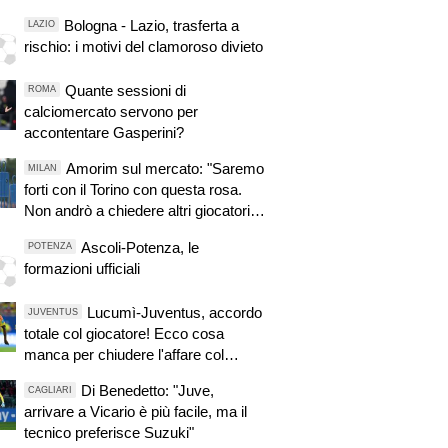
Bologna - Lazio, trasferta a
LAZIO
rischio: i motivi del clamoroso divieto
Quante sessioni di
ROMA
calciomercato servono per
accontentare Gasperini?
Amorim sul mercato: "Saremo
MILAN
forti con il Torino con questa rosa.
Non andrò a chiedere altri giocatori
dopo una sconfitta"
Ascoli-Potenza, le
POTENZA
formazioni ufficiali
Lucumì-Juventus, accordo
JUVENTUS
totale col giocatore! Ecco cosa
manca per chiudere l'affare col
Bologna
Di Benedetto: "Juve,
CAGLIARI
arrivare a Vicario è più facile, ma il
tecnico preferisce Suzuki"