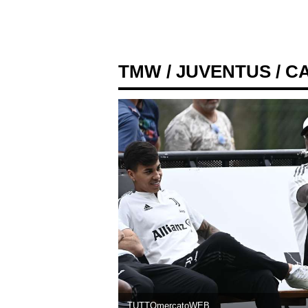
TMW
/
JUVENTUS
/ C
TUTTOmercatoWEB