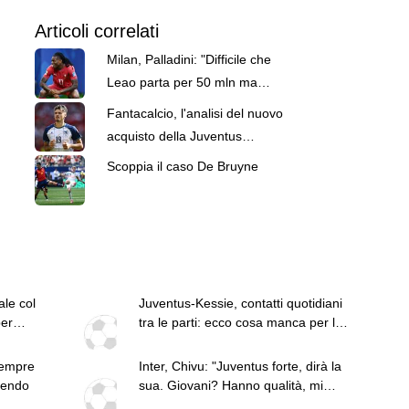
Articoli correlati
Milan, Palladini: "Difficile che
Leao parta per 50 mln ma
Amorim può..."
Fantacalcio, l'analisi del nuovo
acquisto della Juventus
Alajbegovic
Scoppia il caso De Bruyne
le col
Juventus-Kessie, contatti quotidiani
er
tra le parti: ecco cosa manca per la
fumata bianca
sempre
Inter, Chivu: "Juventus forte, dirà la
dendo
sua. Giovani? Hanno qualità, mi
interessa la reazione"