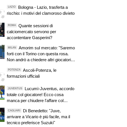
Bologna - Lazio, trasferta a
LAZIO
rischio: i motivi del clamoroso divieto
Quante sessioni di
ROMA
calciomercato servono per
accontentare Gasperini?
Amorim sul mercato: "Saremo
MILAN
forti con il Torino con questa rosa.
Non andrò a chiedere altri giocatori
dopo una sconfitta"
Ascoli-Potenza, le
POTENZA
formazioni ufficiali
Lucumì-Juventus, accordo
JUVENTUS
totale col giocatore! Ecco cosa
manca per chiudere l'affare col
Bologna
Di Benedetto: "Juve,
CAGLIARI
arrivare a Vicario è più facile, ma il
tecnico preferisce Suzuki"