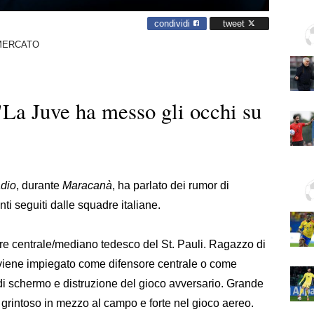
condividi
tweet
MERCATO
"La Juve ha messo gli occhi su
dio
, durante
Maracanà
, ha parlato dei rumor di
ti seguiti dalle squadre italiane.
ore centrale/mediano tedesco del St. Pauli. Ragazzo di
i, viene impiegato come difensore centrale o come
di schermo e distruzione del gioco avversario. Grande
, grintoso in mezzo al campo e forte nel gioco aereo.