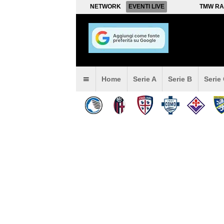
NETWORK
EVENTI LIVE
TMW RA
Home
Serie A
Serie B
Serie