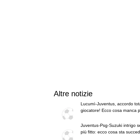
Altre notizie
Lucumì-Juventus, accordo tota
giocatore! Ecco cosa manca p
chiudere l'affare col Bologna
Juventus-Psg-Suzuki intrigo 
più fitto: ecco cosa sta succe