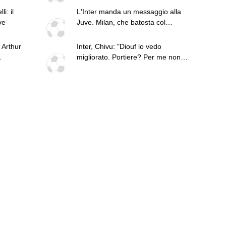
i: il
L'Inter manda un messaggio alla
ve
Juve. Milan, che batosta col
Chelsea: le top news delle 18
 Arthur
Inter, Chivu: "Diouf lo vedo
migliorato. Portiere? Per me non
rsenal
esistono titolari"
r Nico.
orloth