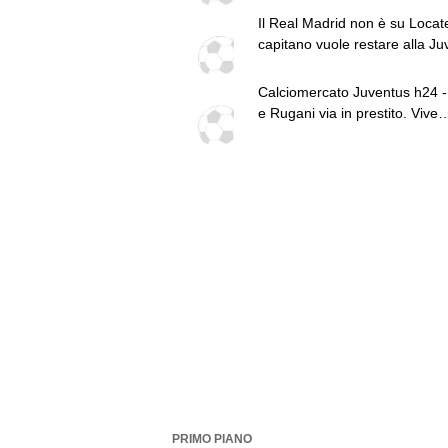
Il Real Madrid non è su Locatell
capitano vuole restare alla Ju
Calciomercato Juventus h24 -
e Rugani via in prestito. Vive
trattative Lucumì e Zirkzee. A
su Yildiz. Sondaggio Roma pe
PSG alza offerta per Suzuki.
Zhegrova non vuole partire. S
sul mercato. Vlahovic, nuova
pretendente
PRIMO PIANO