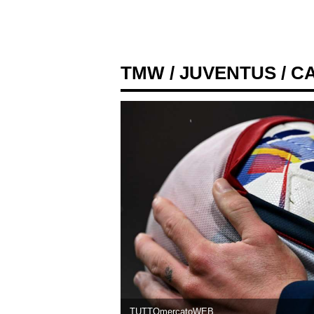
TMW
/
JUVENTUS
/ C
TUTTOmercatoWEB