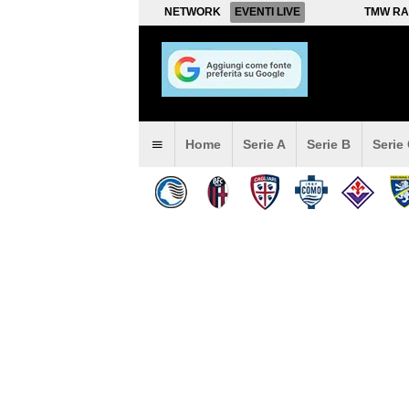
NETWORK
EVENTI LIVE
TMW RA
Home
Serie A
Serie B
Serie