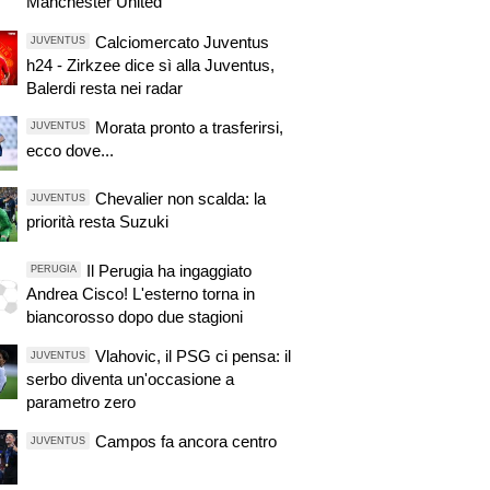
Manchester United
Calciomercato Juventus
JUVENTUS
h24 - Zirkzee dice sì alla Juventus,
Balerdi resta nei radar
Morata pronto a trasferirsi,
JUVENTUS
ecco dove...
Chevalier non scalda: la
JUVENTUS
priorità resta Suzuki
Il Perugia ha ingaggiato
PERUGIA
Andrea Cisco! L'esterno torna in
biancorosso dopo due stagioni
Vlahovic, il PSG ci pensa: il
JUVENTUS
serbo diventa un'occasione a
parametro zero
Campos fa ancora centro
JUVENTUS