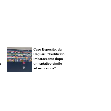
Caso Esposito, dg
Cagliari: "Certificato
imbarazzante dopo
a
un tentativo simile
ad estorsione"