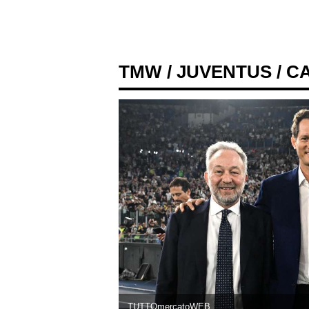
TMW
/
JUVENTUS
/ C
TUTTOmercatoWEB