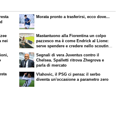
resta
Morata pronto a trasferirsi, ecco dove...
ed
kzee
Mastantuono alla Fiorentina un colpo
a nei
pazzesco ma è come Endrick al Lione:
serve spendere e credere nello scouting
per i migliori talenti. Giovani italiani:
ioni,
Segnali di vera Juventus contro il
attenzione perché qualcosa sta
o
Chelsea. Spalletti ritrova Zhegrova e
cambiando davvero
parla di mercato
esta
Vlahovic, il PSG ci pensa: il serbo
diventa un'occasione a parametro zero