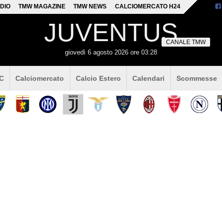
DIO
TMW MAGAZINE
TMW NEWS
CALCIOMERCATO H24
JUVENTUS
CANALE TMW
giovedì 6 agosto 2026 ore 03:28
 C
Calciomercato
Calcio Estero
Calendari
Scommesse