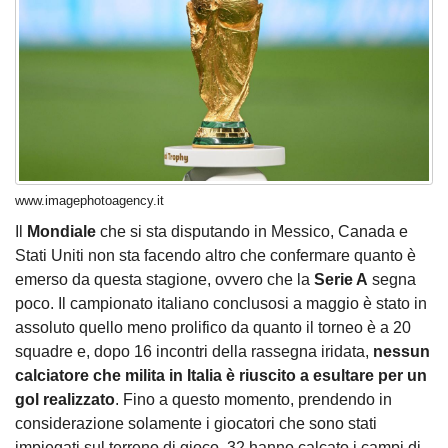
www.imagephotoagency.it
Il
Mondiale
che si sta disputando in Messico, Canada e
Stati Uniti non sta facendo altro che confermare quanto è
emerso da questa stagione, ovvero che la
Serie A
segna
poco. Il campionato italiano conclusosi a maggio è stato in
assoluto quello meno prolifico da quanto il torneo è a 20
squadre e, dopo 16 incontri della rassegna iridata,
nessun
calciatore che milita in Italia è riuscito a esultare per un
gol realizzato
. Fino a questo momento, prendendo in
considerazione solamente i giocatori che sono stati
impiegati sul terreno di gioco, 32 hanno calcato i campi di