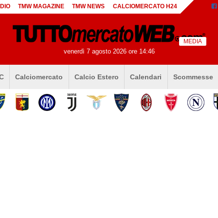
DIO
TMW MAGAZINE
TMW NEWS
CALCIOMERCATO H24
MEDIA
venerdì 7 agosto 2026 ore 14:46
 C
Calciomercato
Calcio Estero
Calendari
Scommesse