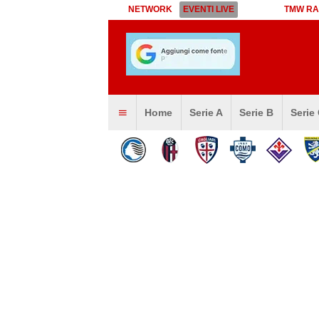
NETWORK
EVENTI LIVE
TMW RA
Home
Serie A
Serie B
Serie