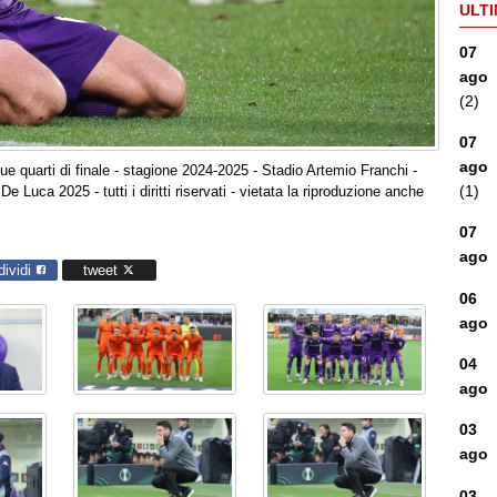
ULTI
07
ago
(2)
07
ago
e quarti di finale - stagione 2024-2025 - Stadio Artemio Franchi -
(1)
e Luca 2025 - tutti i diritti riservati - vietata la riproduzione anche
07
ago
dividi
tweet
06
ago
04
ago
03
ago
03