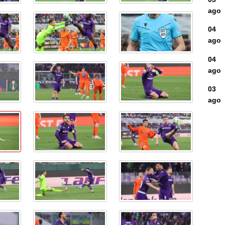
ago
04
ago
04
ago
03
ago