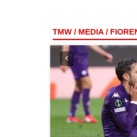
TMW
/
MEDIA
/
FIORE