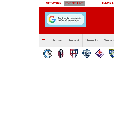
NETWORK
EVENTI LIVE
TMW RA
Home
Serie A
Serie B
Serie