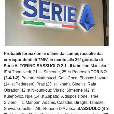
Probabili formazioni e ultime dai campi, raccolte dai
corrispondenti di
TMW
, in merito alla 36ª giornata di
Serie A
.
TORINO-SASSUOLO 2-1 - Il tabellino
Marcatori:
6' st Thorstvedt, 21' st Simeone, 25' st Pedersen
TORINO
(3-4-1-2)
: Paleari; Marianucci, Saul Coco, Ebosse; Lazaro
(14' st Pedersen), Prati (23' st Ilkhan), Gineitis, Rafa
Obrador (42' st Nkounkou); Vlasic; Simeone (42' st
Kulenovic), Njie (14' st Zapata). A disposizione: Israel,
Siviero, Ilic, Maripan, Adams, Casadei, Biraghi, Tameze,
Savva, Gabellini. All.: Roberto D'Aversa.
SASSUOLO (4-3-