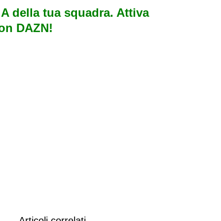
e A della tua squadra. Attiva
con DAZN!
Articoli correlati