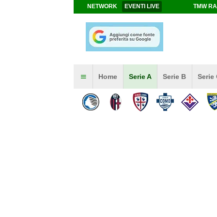
NETWORK
EVENTI LIVE
TMW RA
Home
Serie A
Serie B
Serie