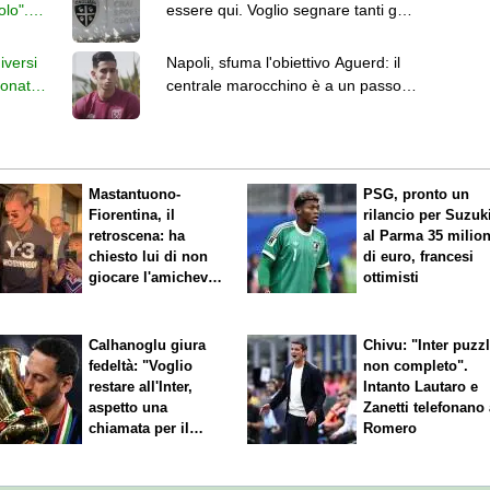
olo".
essere qui. Voglio segnare tanti gol
e giocare bene"
iversi
Napoli, sfuma l'obiettivo Aguerd: il
ionato
centrale marocchino è a un passo
dalla Real Sociedad
Mastantuono-
PSG, pronto un
Fiorentina, il
rilancio per Suzuk
retroscena: ha
al Parma 35 milion
chiesto lui di non
di euro, francesi
giocare l'amichevole
ottimisti
di sabato
Calhanoglu giura
Chivu: "Inter puzz
fedeltà: "Voglio
non completo".
restare all'Inter,
Intanto Lautaro e
aspetto una
Zanetti telefonano
chiamata per il
Romero
rinnovo"