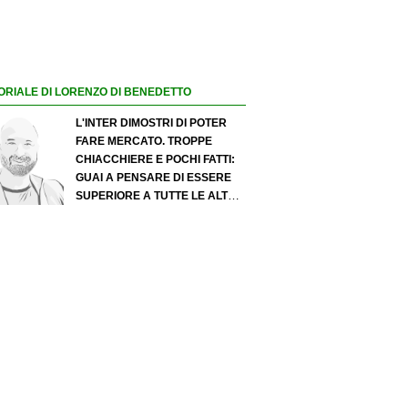
ORIALE DI LORENZO DI BENEDETTO
L'INTER DIMOSTRI DI POTER
FARE MERCATO. TROPPE
CHIACCHIERE E POCHI FATTI:
GUAI A PENSARE DI ESSERE
SUPERIORE A TUTTE LE ALTRE
A PRESCINDERE. JUVE, IL
PORTIERE PUÒ DIVENTARE UN
"PROBLEMA". MILAN-LEAO,
SERVE UNA DECISIONE NETTA