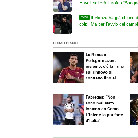
Havel: salterà il trofeo "Spagn
Gli assenti di De Rossi
Il Monza ha già chiuso d
TMW
colpi. Ma per l'avvio del camp
Juric aspetta altri rinforzi
PRIMO PIANO
La Roma e
Pellegrini avanti
insieme: c'è la firma
sul rinnovo di
contratto fino al
2027
Fabregas: "Non
sono mai stato
lontano da Como.
L’Inter è la più forte
d’Italia"