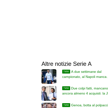
Altre notizie Serie A
A due settimane dal
TMW
campionato, al Napoli manca
almeno un difensore. Altri colp
legati alle uscite
Due colpi fatti, mancano
TMW
ancora almeno 4 acquisti: la 
stringe e prova ad accelerare
Genoa, botta al polpacc
TMW