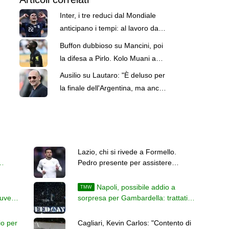
Inter, i tre reduci dal Mondiale
anticipano i tempi: al lavoro da
domenica
Buffon dubbioso su Mancini, poi
la difesa a Pirlo. Kolo Muani a
Torino: le top news delle 13
Ausilio su Lautaro: "È deluso per
la finale dell'Argentina, ma anche
motivato per l'Inter"
Lazio, chi si rivede a Formello.
Pedro presente per assistere
i
all'allenamento di Gattuso
Napoli, possibile addio a
TMW
Juve
sorpresa per Gambardella: trattativa
avanzata con l'Avellino
io per
Cagliari, Kevin Carlos: "Contento di