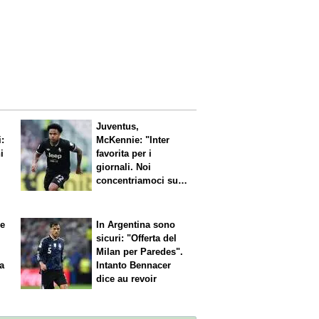
Juventus,
i:
McKennie: "Inter
i
favorita per i
giornali. Noi
concentriamoci sul
nostro gioco"
le
In Argentina sono
sicuri: "Offerta del
Milan per Paredes".
 a
Intanto Bennacer
dice
au revoir