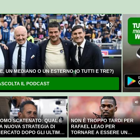
, UN MEDIANO O UN ESTERNO (O TUTTI E TRE?)
SCOLTA IL PODCAST
OMO SCATENATO: QUAL È
NON È TROPPO TARDI PER
A NUOVA STRATEGIA DI
RAFAEL LEAO PER
ERCATO DOPO GLI ULTIMI
TORNARE A ESSERE UN
OLPI?
CAMPIONE