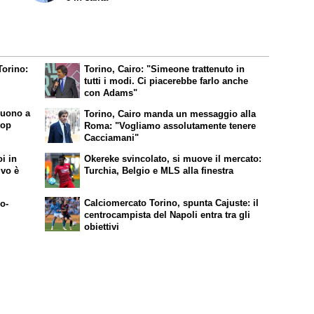
Torino:
Torino, Cairo: "Simeone trattenuto in
tutti i modi. Ci piacerebbe farlo anche
con Adams"
nuono a
Torino, Cairo manda un messaggio alla
top
Roma: "Vogliamo assolutamente tenere
Cacciamani"
oi in
Okereke svincolato, si muove il mercato:
ivo è
Turchia, Belgio e MLS alla finestra
Calciomercato Torino, spunta Cajuste: il
o-
centrocampista del Napoli entra tra gli
obiettivi