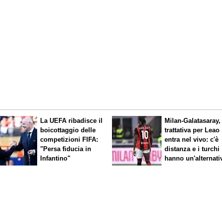
La UEFA ribadisce il
Milan-Galatasaray,
boicottaggio delle
trattativa per Leao
competizioni FIFA:
entra nel vivo: c'è
"Persa fiducia in
distanza e i turchi
Infantino"
hanno un'alternati