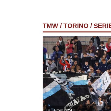
TMW
/
TORINO
/ SERI
TUTTOmercatoWEB