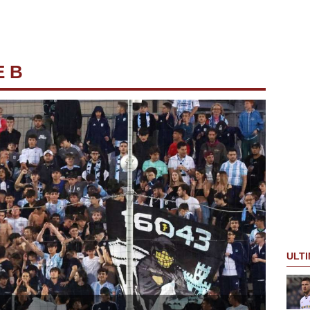
E B
ULTI