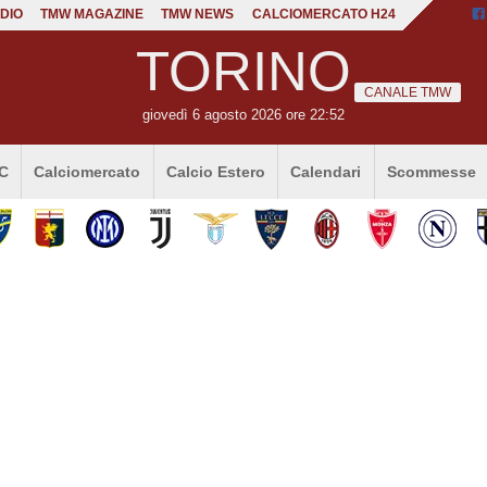
DIO
TMW MAGAZINE
TMW NEWS
CALCIOMERCATO H24
TORINO
CANALE TMW
giovedì 6 agosto 2026 ore 22:52
 C
Calciomercato
Calcio Estero
Calendari
Scommesse