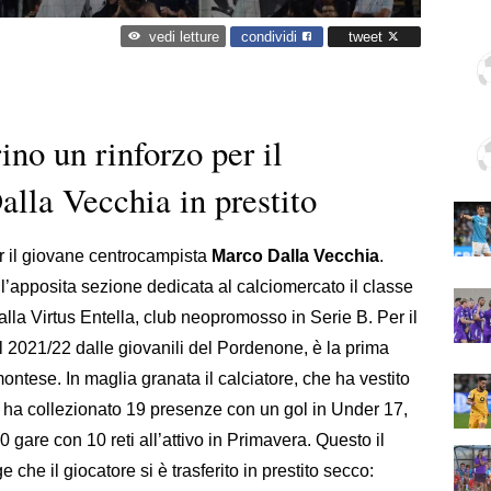
condividi
tweet
vedi letture
B
ino un rinforzo per il
alla Vecchia in prestito
er il giovane centrocampista
Marco Dalla Vecchia
.
l’apposita sezione dedicata al calciomercato il classe
 alla Virtus Entella, club neopromosso in Serie B. Per il
l 2021/22 dalle giovanili del Pordenone, è la prima
tese. In maglia granata il calciatore, che ha vestito
a, ha collezionato 19 presenze con un gol in Under 17,
70 gare con 10 reti all’attivo in Primavera. Questo il
 che il giocatore si è trasferito in prestito secco: