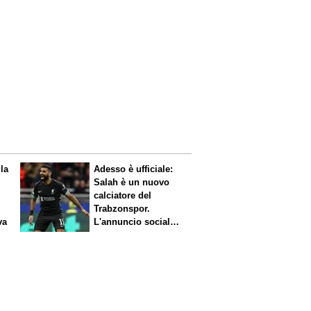
 la
Adesso è ufficiale:
Salah è un nuovo
calciatore del
Trabzonspor.
va
L'annuncio social
del club