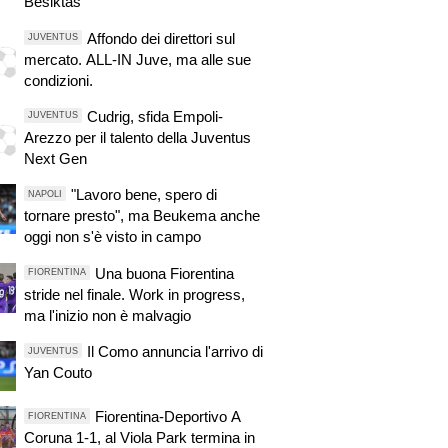
Besiktas
Affondo dei direttori sul
JUVENTUS
mercato. ALL-IN Juve, ma alle sue
condizioni.
Cudrig, sfida Empoli-
JUVENTUS
Arezzo per il talento della Juventus
Next Gen
"Lavoro bene, spero di
NAPOLI
tornare presto", ma Beukema anche
oggi non s'è visto in campo
Una buona Fiorentina
FIORENTINA
stride nel finale. Work in progress,
ma l'inizio non è malvagio
Il Como annuncia l'arrivo di
JUVENTUS
Yan Couto
Fiorentina-Deportivo A
FIORENTINA
Coruna 1-1, al Viola Park termina in