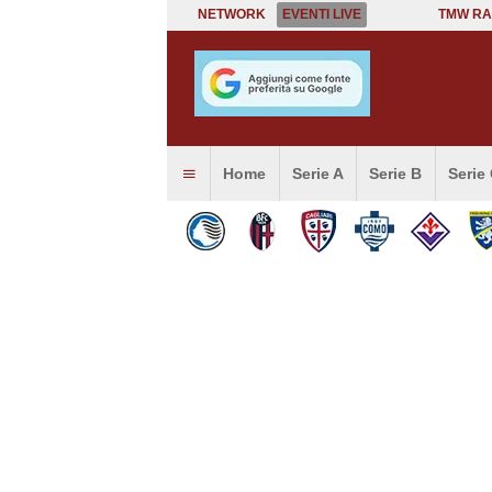
NETWORK
EVENTI LIVE
TMW RA
Home
Serie A
Serie B
Serie