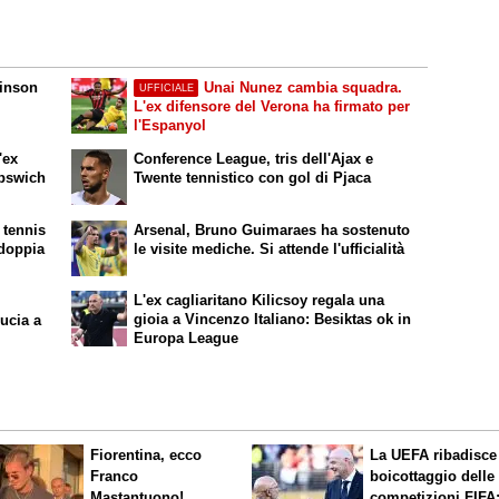
dinson
Unai Nunez cambia squadra.
UFFICIALE
L'ex difensore del Verona ha firmato per
l'Espanyol
'ex
Conference League, tris dell'Ajax e
Ipswich
Twente tennistico con gol di Pjaca
 tennis
Arsenal, Bruno Guimaraes ha sostenuto
 doppia
le visite mediche. Si attende l'ufficialità
L'ex cagliaritano Kilicsoy regala una
gioia a Vincenzo Italiano: Besiktas ok in
ucia a
Europa League
Fiorentina, ecco
La UEFA ribadisce 
Franco
boicottaggio delle
Mastantuono!
competizioni FIFA