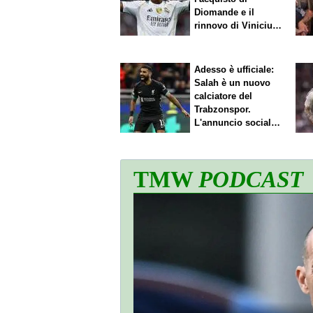
Diomande e il
rinnovo di Vinicius.
Sfuma Rodri
Adesso è ufficiale:
Salah è un nuovo
calciatore del
Trabzonspor.
L'annuncio social
del club
TMW
PODCAST