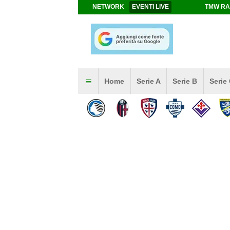
NETWORK
EVENTI LIVE
TMW RA
Home
Serie A
Serie B
Serie