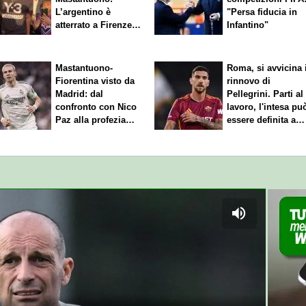
L’argentino è
"Persa fiducia in
atterrato a Firenze,
Infantino"
entusiasmo viola
Mastantuono-
Roma, si avvicina 
Fiorentina visto da
rinnovo di
Madrid: dal
Pellegrini. Parti al
confronto con Nico
lavoro, l'intesa pu
Paz alla profezia
essere definita a
sulla Serie A
breve