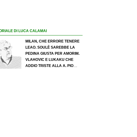
ORIALE DI LUCA CALAMAI
MILAN, CHE ERRORE TENERE
LEAO. SOULÈ SAREBBE LA
PEDINA GIUSTA PER AMORIM.
VLAHOVIC E LUKAKU CHE
ADDIO TRISTE ALLA A. PIO
ESPOSITO PUÒ SPOSTARE IL
VALORE DELL’INTER. COSA
CHIEDO A ZOLA