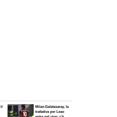
il
Milan-Galatasaray, la
trattativa per Leao
:
entra nel vivo: c'è