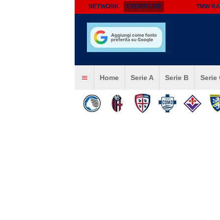
NETWORK
EVENTI LIVE
TMW RA
Home
Serie A
Serie B
Serie