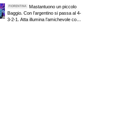
resta è meglio
Mastantuono un piccolo
FIORENTINA
Baggio. Con l’argentino si passa al 4-
3-2-1. Atta illumina l’amichevole con
il Depor. Servono ancora tre colpi per
una Viola da Europa League.
Antognoni, un finale senza vincitori