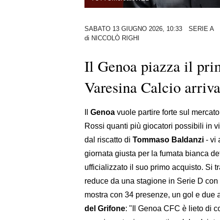
SABATO 13 GIUGNO 2026, 10:33
SERIE A
di
NICCOLÒ RIGHI
Il Genoa piazza il pri
Varesina Calcio arriva
Il
Genoa
vuole partire forte sul mercat
Rossi quanti più giocatori possibili in 
dal riscatto di
Tommaso Baldanzi
- vi
giornata giusta per la fumata bianca def
ufficializzato il suo primo acquisto. Si t
reduce da una stagione in Serie D con 
mostra con 34 presenze, un gol e due a
del Grifone
: "Il Genoa CFC è lieto di c