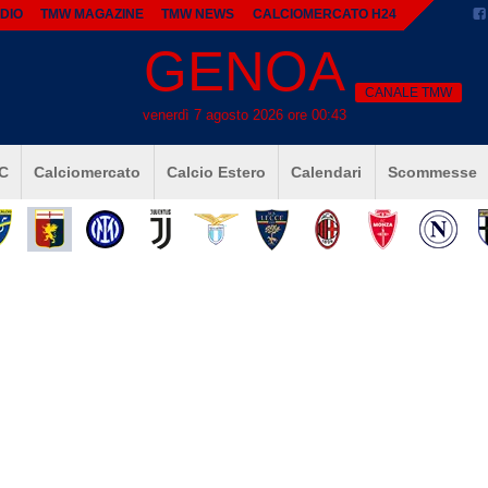
DIO
TMW MAGAZINE
TMW NEWS
CALCIOMERCATO H24
GENOA
CANALE TMW
venerdì 7 agosto 2026 ore 00:43
 C
Calciomercato
Calcio Estero
Calendari
Scommesse