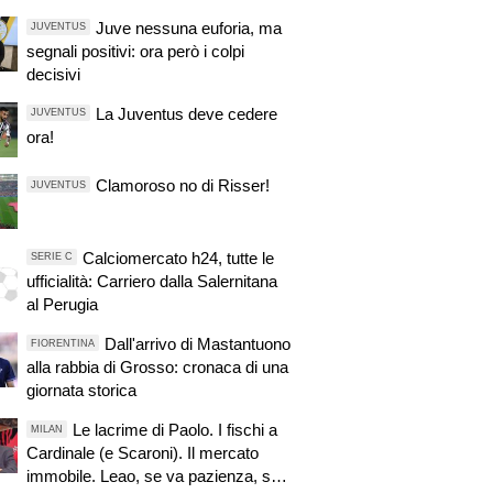
Juve nessuna euforia, ma
JUVENTUS
segnali positivi: ora però i colpi
decisivi
La Juventus deve cedere
JUVENTUS
ora!
Clamoroso no di Risser!
JUVENTUS
Calciomercato h24, tutte le
SERIE C
ufficialità: Carriero dalla Salernitana
al Perugia
Dall'arrivo di Mastantuono
FIORENTINA
alla rabbia di Grosso: cronaca di una
giornata storica
Le lacrime di Paolo. I fischi a
MILAN
Cardinale (e Scaroni). Il mercato
immobile. Leao, se va pazienza, se