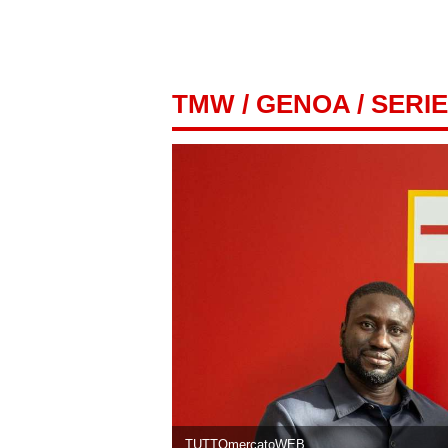
TMW
/
GENOA
/ SERIE
TUTTOmercatoWEB