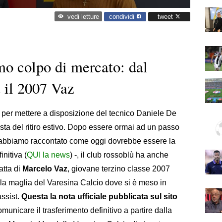
condividi
tweet
vedi letture
mo colpo di mercato: dal
 il 2007 Vaz
o per mettere a disposizione del tecnico Daniele De
vista del ritiro estivo. Dopo essere ormai ad un passo
 abbiamo raccontato come oggi dovrebbe essere la
initiva (
QUI la news
) -, il club rossoblù ha anche
ratta di
Marcelo Vaz
, giovane terzino classe 2007
la maglia del Varesina Calcio dove si è meso in
ssist.
Questa la nota ufficiale pubblicata sul sito
omunicare il trasferimento definitivo a partire dalla