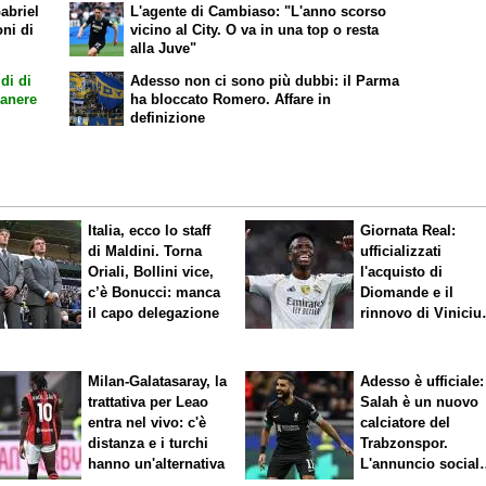
abriel
L'agente di Cambiaso: "L'anno scorso
oni di
vicino al City. O va in una top o resta
alla Juve"
di di
Adesso non ci sono più dubbi: il Parma
manere
ha bloccato Romero. Affare in
definizione
Italia, ecco lo staff
Giornata Real:
di Maldini. Torna
ufficializzati
Oriali, Bollini vice,
l'acquisto di
c’è Bonucci: manca
Diomande e il
il capo delegazione
rinnovo di Viniciu
Sfuma Rodri
Milan-Galatasaray, la
Adesso è ufficiale:
trattativa per Leao
Salah è un nuovo
entra nel vivo: c'è
calciatore del
distanza e i turchi
Trabzonspor.
hanno un'alternativa
L'annuncio social
del club