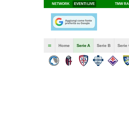
NETWORK
EVENTI LIVE
TMW RA
Home
Serie A
Serie B
Serie