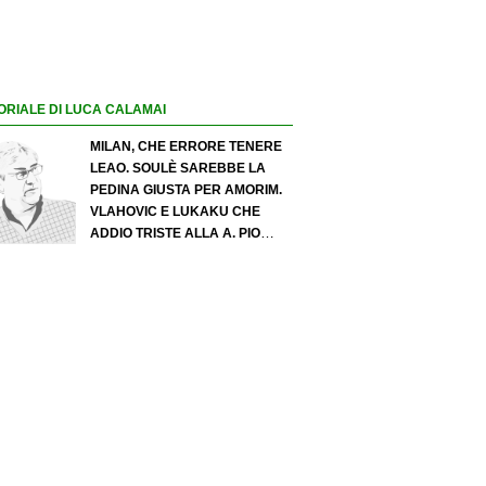
ORIALE DI LUCA CALAMAI
MILAN, CHE ERRORE TENERE
LEAO. SOULÈ SAREBBE LA
PEDINA GIUSTA PER AMORIM.
VLAHOVIC E LUKAKU CHE
ADDIO TRISTE ALLA A. PIO
ESPOSITO PUÒ SPOSTARE IL
VALORE DELL’INTER. COSA
CHIEDO A ZOLA