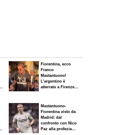
Fiorentina, ecco
Franco
Mastantuono!
L’argentino è
s.
atterrato a Firenze,
entusiasmo viola
Mastantuono-
Fiorentina visto da
Madrid: dal
confronto con Nico
Paz alla profezia
sulla Serie A