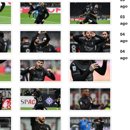
ago
03
ago
04
ago
04
ago