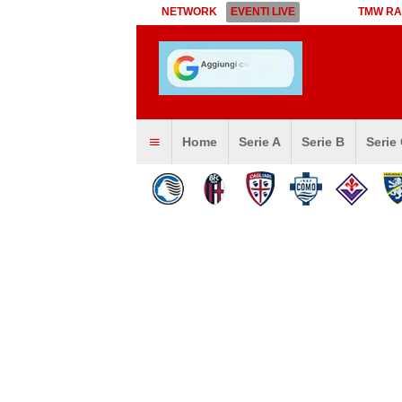
NETWORK
EVENTI LIVE
TMW RA
Home
Serie A
Serie B
Serie