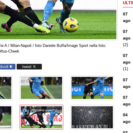
ULTI
07
ago
07
ago
(2)
e A / Milan-Napoli / foto Daniele Buffa/Image Sport nella foto:
oftus-Cheek
07
ago
dividi
tweet
(1)
07
ago
07
ago
04
ago
03