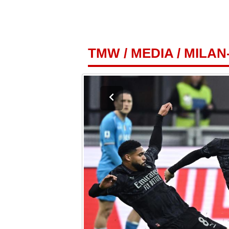
TMW
/
MEDIA
/
MILAN-