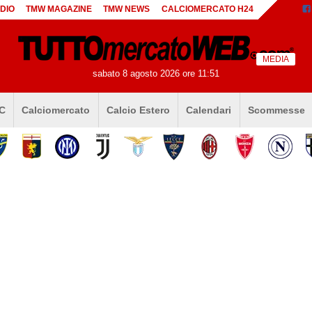
DIO
TMW MAGAZINE
TMW NEWS
CALCIOMERCATO H24
MEDIA
sabato 8 agosto 2026 ore 11:51
 C
Calciomercato
Calcio Estero
Calendari
Scommesse