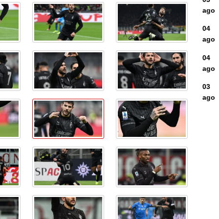
ago
04
ago
04
ago
03
ago