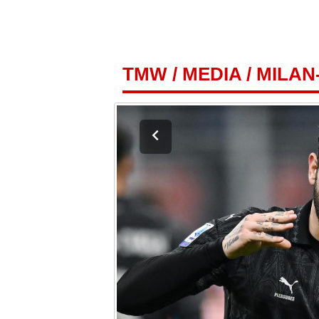
TMW
/
MEDIA
/
MILAN-