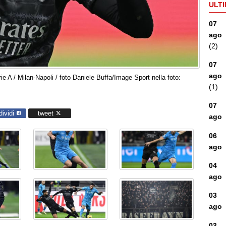
ULTI
07
ago
(2)
07
ago
e A / Milan-Napoli / foto Daniele Buffa/Image Sport nella foto:
(1)
07
dividi
tweet
ago
06
ago
04
ago
03
ago
03