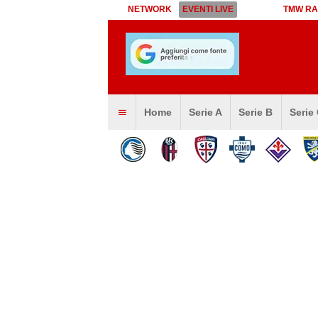
NETWORK
EVENTI LIVE
TMW RA
Home
Serie A
Serie B
Serie