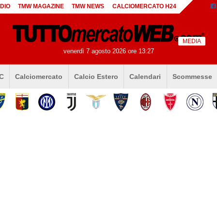
DIO
TMW MAGAZINE
TMW NEWS
CALCIOMERCATO H24
MEDIA
venerdì 7 agosto 2026 ore 13:27
 C
Calciomercato
Calcio Estero
Calendari
Scommesse