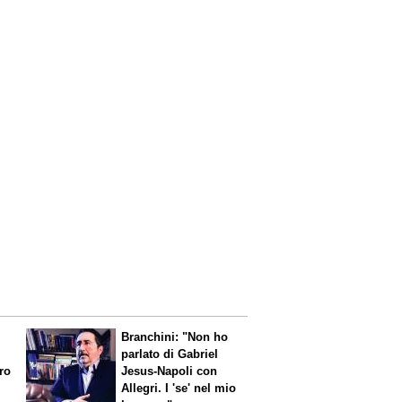
Branchini: "Non ho
parlato di Gabriel
aro
Jesus-Napoli con
Allegri. I 'se' nel mio