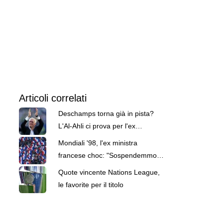
Articoli correlati
Deschamps torna già in pista?
L'Al-Ahli ci prova per l'ex
commissario tecnico della
Mondiali '98, l'ex ministra
Francia
francese choc: "Sospendemmo
controlli antidoping ai Bleus"
Quote vincente Nations League,
le favorite per il titolo