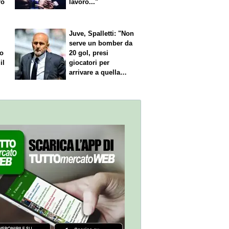
ro
lavoro..."
Juve, Spalletti: "Non
serve un bomber da
no
20 gol, presi
il
giocatori per
arrivare a quella
cifra"