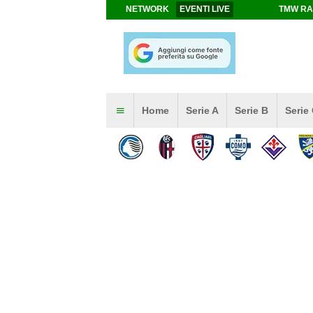
NETWORK
EVENTI LIVE
TMW RA
Home
Serie A
Serie B
Serie