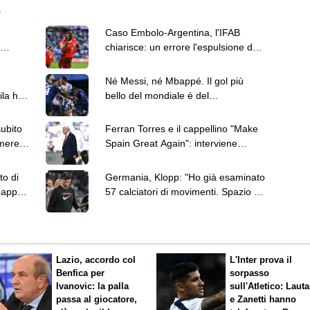
6
Caso Embolo-Argentina, l'IFAB
chiarisce: un errore l'espulsione del
giocatore svizzero
Né Messi, né Mbappé. Il gol più
la hot
bello del mondiale è del
capoverdiano Cabral
subito
Ferran Torres e il cappellino "Make
mere,
Spain Great Again": interviene
anche Donald Trump
to di
Germania, Klopp: "Ho già esaminato
bappé
57 calciatori di movimenti. Spazio ai
giovani"
Lazio, accordo col
L'Inter prova il
Benfica per
sorpasso
Ivanovic: la palla
sull'Atletico: Laut
passa al giocatore,
e Zanetti hanno