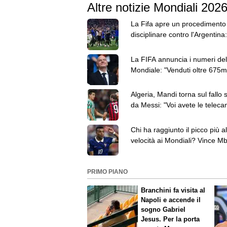
Altre notizie Mondiali 202
La Fifa apre un procedimento
disciplinare contro l'Argentina:
Paredes ha 3 capi d'accusa
La FIFA annuncia i numeri del
Mondiale: "Venduti oltre 675mi
dog e 5,5 milioni di birre"
Algeria, Mandi torna sul fallo 
da Messi: "Voi avete le teleca
io ho sentito il colpo"
Chi ha raggiunto il picco più al
velocità ai Mondiali? Vince M
davanti a Elanga
PRIMO PIANO
Branchini fa visita al
Napoli e accende il
sogno Gabriel
Jesus. Per la porta