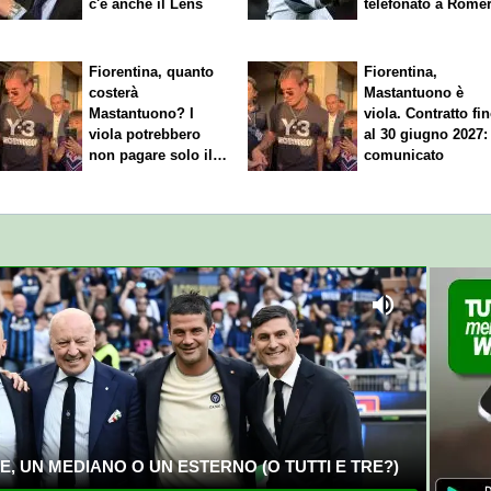
c'è anche il Lens
telefonato a Rome
Fiorentina, quanto
Fiorentina,
costerà
Mastantuono è
Mastantuono? I
viola. Contratto fi
viola potrebbero
al 30 giugno 2027: 
non pagare solo il
comunicato
60% dello stipendio
, UN MEDIANO O UN ESTERNO (O TUTTI E TRE?)