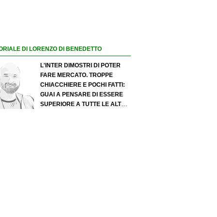
ORIALE DI LORENZO DI BENEDETTO
L'INTER DIMOSTRI DI POTER
FARE MERCATO. TROPPE
CHIACCHIERE E POCHI FATTI:
GUAI A PENSARE DI ESSERE
SUPERIORE A TUTTE LE ALTRE
A PRESCINDERE. JUVE, IL
PORTIERE PUÒ DIVENTARE UN
"PROBLEMA". MILAN-LEAO,
SERVE UNA DECISIONE NETTA