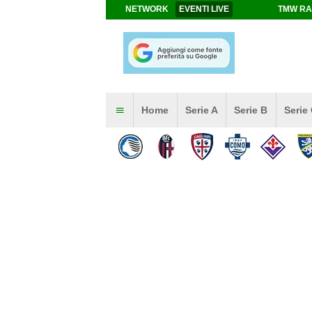
NETWORK
EVENTI LIVE
TMW RA
Home
Serie A
Serie B
Serie