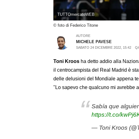
TUTTOmercatoWEB
© foto di Federico Titone
AUTORE
MICHELE PAVESE
SABATO 24 DICEMBRE 2022, 15:42
QA
Toni Kroos
ha detto addio alla Nazion
il centrocampista del Real Madrid è s
delle delusioni del Mondiale appena ter
"Lo sapevo che qualcuno mi avrebbe a
Sabía que alguien
https://t.co/kwPj
— Toni Kroos (@