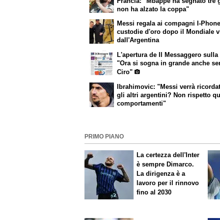
Francia: "Mbappé ha segnato tre 
non ha alzato la coppa"
Messi regala ai compagni I-Phon
custodie d'oro dopo il Mondiale v
dall'Argentina
L'apertura de
Il Messaggero
sulla
"Ora si sogna in grande anche se
Ciro"
Ibrahimovic: "Messi verrà ricorda
gli altri argentini? Non rispetto q
comportamenti"
PRIMO PIANO
La certezza dell'Inter
è sempre Dimarco.
La dirigenza è a
lavoro per il rinnovo
fino al 2030