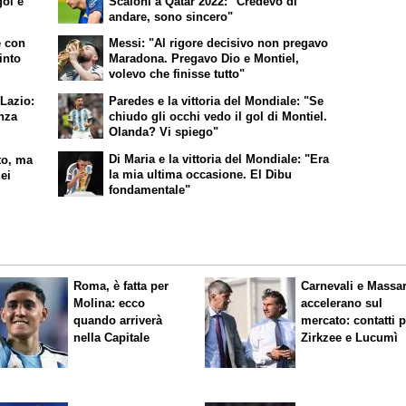
gol e
Scaloni a Qatar 2022: "Credevo di
andare, sono sincero"
e con
Messi: "Al rigore decisivo non pregavo
into
Maradona. Pregavo Dio e Montiel,
volevo che finisse tutto"
 Lazio:
Paredes e la vittoria del Mondiale: "Se
nza
chiudo gli occhi vedo il gol di Montiel.
Olanda? Vi spiego"
Di Maria e la vittoria del Mondiale: "Era
to, ma
la mia ultima occasione. El Dibu
uei
fondamentale"
Roma, è fatta per
Carnevali e Massa
Molina: ecco
accelerano sul
quando arriverà
mercato: contatti 
nella Capitale
Zirkzee e Lucumì