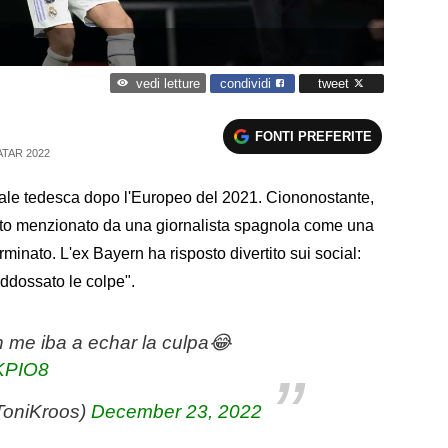
condividi
tweet
vedi letture
FONTI PREFERITE
TAR 2022
ale tedesca dopo l'Europeo del 2021. Ciononostante,
tato menzionato da una giornalista spagnola come una
minato. L'ex Bayern ha risposto divertito sui social:
ddossato le colpe".
 me iba a echar la culpa😂
6KPIO8
ToniKroos)
December 23, 2022