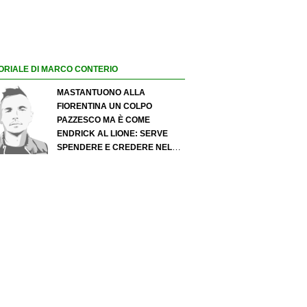
ORIALE DI MARCO CONTERIO
MASTANTUONO ALLA
FIORENTINA UN COLPO
PAZZESCO MA È COME
ENDRICK AL LIONE: SERVE
SPENDERE E CREDERE NELLO
SCOUTING PER I MIGLIORI
TALENTI. GIOVANI ITALIANI:
ATTENZIONE PERCHÉ
QUALCOSA STA CAMBIANDO
DAVVERO