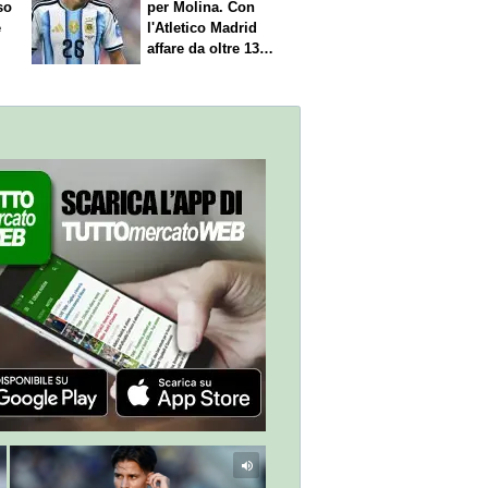
so
per Molina. Con
è
l'Atletico Madrid
affare da oltre 13
milioni