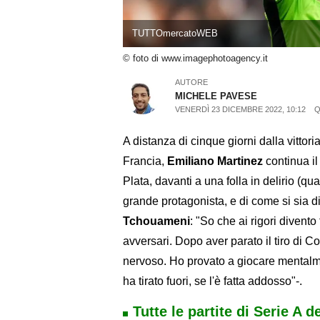
TUTTOmercatoWEB
© foto di www.imagephotoagency.it
AUTORE
MICHELE PAVESE
VENERDÌ 23 DICEMBRE 2022, 10:12
Q
A distanza di cinque giorni dalla vittori
Francia,
Emiliano Martinez
continua il
Plata, davanti a una folla in delirio (qua
grande protagonista, e di come si sia di
Tchouameni
: "So che ai rigori divento
avversari. Dopo aver parato il tiro di
nervoso. Ho provato a giocare mentalmen
ha tirato fuori, se l'è fatta addosso"-.
Tutte le partite di Serie A d