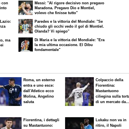
e con
Messi: "Al rigore decisivo non pregavo
into
Maradona. Pregavo Dio e Montiel,
volevo che finisse tutto"
 Lazio:
Paredes e la vittoria del Mondiale: "Se
nza
chiudo gli occhi vedo il gol di Montiel.
Olanda? Vi spiego"
Di Maria e la vittoria del Mondiale: "Era
to, ma
la mia ultima occasione. El Dibu
uei
fondamentale"
Roma, un esterno
Colpaccio della
entra e uno esce:
Fiorentina:
dall'Atletico ecco
Mastantuono
Molina, Angelino
ciliegina sulla tort
saluta
di un mercato da
sogno
Fiorentina, i dettagli
Lukaku non va in
su Mastantuono:
ritiro, il Napoli