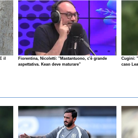
E il
Fiorentina, Nicoletti: "Mastantuono, c'è grande
Cugini: 
aspettativa. Kean deve maturare"
caso Lea