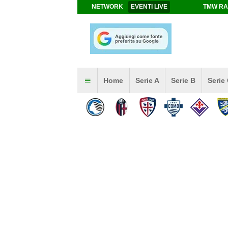
NETWORK
EVENTI LIVE
TMW RA
Home
Serie A
Serie B
Serie