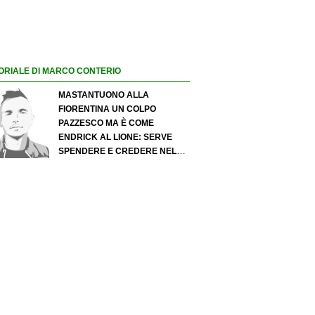
ORIALE DI MARCO CONTERIO
MASTANTUONO ALLA
FIORENTINA UN COLPO
PAZZESCO MA È COME
ENDRICK AL LIONE: SERVE
SPENDERE E CREDERE NELLO
SCOUTING PER I MIGLIORI
TALENTI. GIOVANI ITALIANI:
ATTENZIONE PERCHÉ
QUALCOSA STA CAMBIANDO
DAVVERO