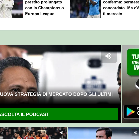
prestito prolungato
conferma: permes
con la Champions o
concordato. Ma c'
Europa League
il mercato
UOVA STRATEGIA DI MERCATO DOPO GLI ULTIMI
SCOLTA IL PODCAST