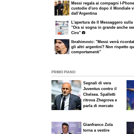
Messi regala ai compagni I-Phon
custodie d'oro dopo il Mondiale v
dall'Argentina
L'apertura de
Il Messaggero
sulla
"Ora si sogna in grande anche se
Ciro"
Ibrahimovic: "Messi verrà ricorda
gli altri argentini? Non rispetto q
comportamenti"
PRIMO PIANO
Segnali di vera
Juventus contro il
Chelsea. Spalletti
ritrova Zhegrova e
parla di mercato
Gianfranco Zola
torna a vestire