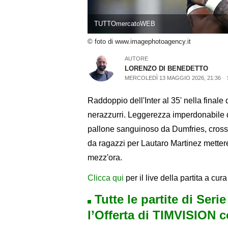
TUTTOmercatoWEB
© foto di www.imagephotoagency.it
AUTORE
LORENZO DI BENEDETTO
MERCOLEDÌ 13 MAGGIO 2026, 21:36
Raddoppio dell'Inter al 35' nella finale 
nerazzurri. Leggerezza imperdonabile d
pallone sanguinoso da Dumfries, cross 
da ragazzi per Lautaro Martinez mettere 
mezz'ora.
Clicca qui
per il live della partita a cu
Tutte le partite di Seri
l’Offerta di TIMVISION 