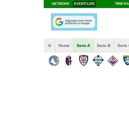
NETWORK
EVENTI LIVE
TMW RA
Home
Serie A
Serie B
Serie