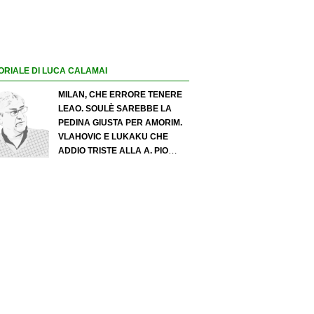
ORIALE DI LUCA CALAMAI
MILAN, CHE ERRORE TENERE
LEAO. SOULÈ SAREBBE LA
PEDINA GIUSTA PER AMORIM.
VLAHOVIC E LUKAKU CHE
ADDIO TRISTE ALLA A. PIO
ESPOSITO PUÒ SPOSTARE IL
VALORE DELL’INTER. COSA
CHIEDO A ZOLA