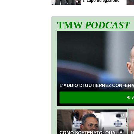
il capo delegazione
TMW
PODCAST
L'ADDIO DI GUTIERREZ CONFERMA
A
COMO SCATENATO: QUAL È
N