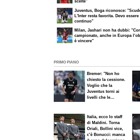
scelte"
Juventus, Boga riconosce: "Scud
L'Inter resta favorita. Devo essere
continuo"
Milan, Jashari non ha dubbi: "Co
campionato, anche in Europa l’ob
è vincere"
PRIMO PIANO
Bremer: "Non ho
chiesto la cessione.
Voglio che la
Juventus torni ai
livelli che le
competono"
Italia, ecco lo staff
di Maldini. Torna
Oriali, Bollini vice,
c’è Bonucci: manca