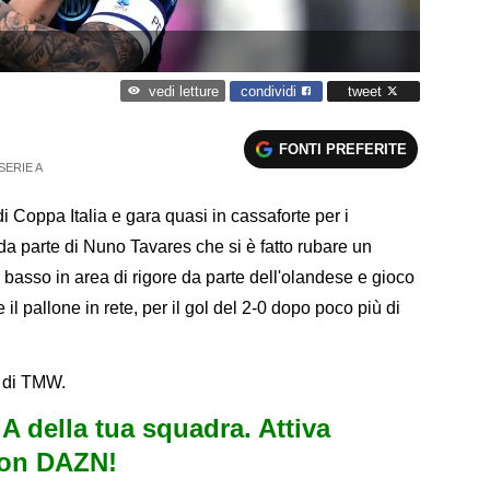
condividi
tweet
vedi letture
FONTI PREFERITE
SERIE A
di Coppa Italia e gara quasi in cassaforte per i
a parte di Nuno Tavares che si è fatto rubare un
basso in area di rigore da parte dell'olandese e gioco
il pallone in rete, per il gol del 2-0 dopo poco più di
ra di TMW.
e A della tua squadra. Attiva
con DAZN!