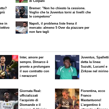
di Colpani
etto?
Bremer: "Non ho chiesto la cessione.
 più
Voglio che la Juventus torni ai livelli che
le competono"
me in
Napoli, il problema liste frena il
iettivo
mercato: almeno 5 Over da piazzare per
non fare tagli
Inter, amore per
Juventus, Spalletti
sempre. Dimarco è
detta la linea:
pronto a prolungare
Suzuki, Lucumí e
il suo contratto con
Zirkzee nel mirino
i nerazzurri
Giornata Real:
Fiorentina, ecco
ufficializzati
Franco
l'acquisto di
Mastantuono!
Diomande e il
L’argentino è