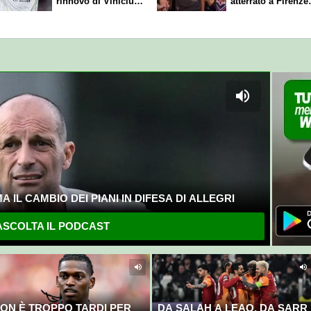
rinnovo di Vinicius.
atterrato a Firenze
Sfuma Rodri
entusiasmo viola
 IL CAMBIO DEI PIANI IN DIFESA DI ALLEGRI
SCOLTA IL PODCAST
ON È TROPPO TARDI PER
DA SALAH A LEAO, DA SARR