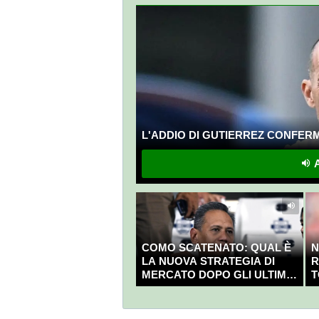
L'ADDIO DI GUTIERREZ CONFERMA
A
COMO SCATENATO: QUAL È
N
LA NUOVA STRATEGIA DI
R
MERCATO DOPO GLI ULTIMI
T
COLPI?
C