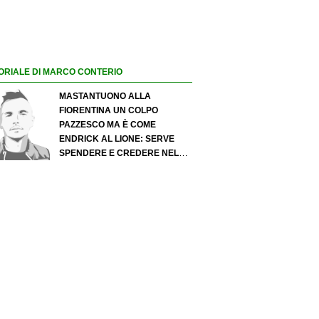
ORIALE DI MARCO CONTERIO
MASTANTUONO ALLA
FIORENTINA UN COLPO
PAZZESCO MA È COME
ENDRICK AL LIONE: SERVE
SPENDERE E CREDERE NELLO
SCOUTING PER I MIGLIORI
TALENTI. GIOVANI ITALIANI:
ATTENZIONE PERCHÉ
QUALCOSA STA CAMBIANDO
DAVVERO