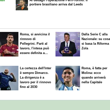
eun
Ai dettagli l'operazione Perri-Torino. Il
portiere brasiliano arriva dal Leeds
Roma, si avvicina il
Dalla Serie C alla
rinnovo di
Nazionale: su cos
Pellegrini. Parti al
si basa la Riforma
lavoro, l'intesa può
Zola
essere definita a
breve
La certezza dell'Inter
Roma, è fatta per
è sempre Dimarco.
Molina: ecco
La dirigenza è a
quando arriverà
lavoro per il rinnovo
nella Capitale
fino al 2030