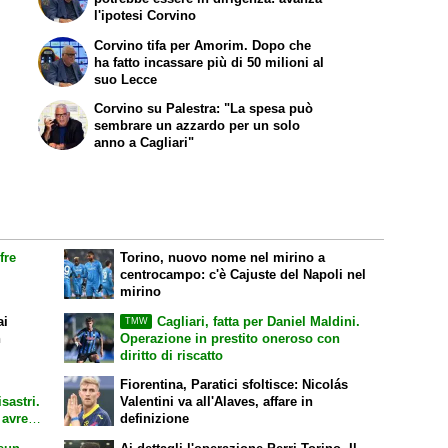
l'ipotesi Corvino
Corvino tifa per Amorim. Dopo che
ha fatto incassare più di 50 milioni al
suo Lecce
Corvino su Palestra: "La spesa può
sembrare un azzardo per un solo
anno a Cagliari"
fre
Torino, nuovo nome nel mirino a
centrocampo: c'è Cajuste del Napoli nel
mirino
ai
Cagliari, fatta per Daniel Maldini.
TMW
n
Operazione in prestito oneroso con
diritto di riscatto
Fiorentina, Paratici sfoltisce: Nicolás
sastri.
Valentini va all'Alaves, affare in
 avrei
definizione