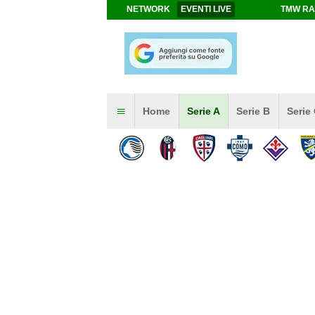
NETWORK
EVENTI LIVE
TMW RA
Home
Serie A
Serie B
Serie