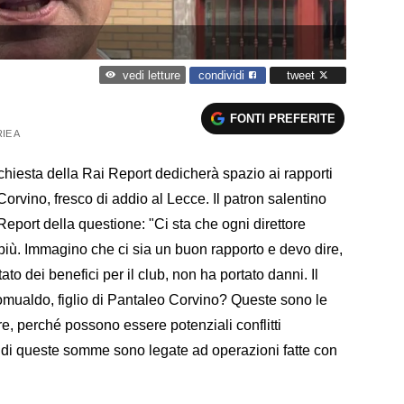
condividi
tweet
vedi letture
FONTI PREFERITE
IE A
nchiesta della Rai Report dedicherà spazio ai rapporti
orvino, fresco di addio al Lecce. Il patron salentino
Report della questione: "Ci sta che ogni direttore
di più. Immagino che ci sia un buon rapporto e devo dire,
to dei benefici per il club, non ha portato danni. Il
ualdo, figlio di Pantaleo Corvino? Queste sono le
e, perché possono essere potenziali conflitti
e di queste somme sono legate ad operazioni fatte con