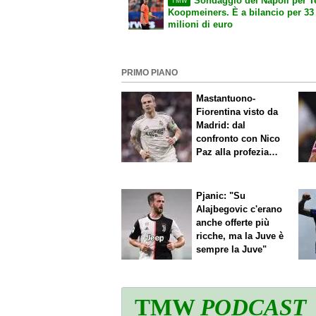
Sondaggio del Napoli per T
TMW
Koopmeiners. È a bilancio per 33
milioni di euro
PRIMO PIANO
Mastantuono-
Fiorentina visto da
Madrid: dal
confronto con Nico
Paz alla profezia
sulla Serie A
Pjanic: "Su
Alajbegovic c'erano
anche offerte più
ricche, ma la Juve è
sempre la Juve"
TMW
PODCAST