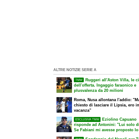
ALTRE NOTIZIE SERIE A
Ruggeri all'Aston Villa, le ci
TMW
dell'offerta. Ingaggio faraonico e
plusvalenza da 20 milioni
Roma, Nusa allontana l'addio: "M
chiesto di lasciare il Lipsia, ero i
vacanza"
Eziolino Capuano
ESCLUSIVA TMW
risponde ad Antonini: "Lui solo di
Se Fabiani mi avesse proposto lo
mandato a fanculo"