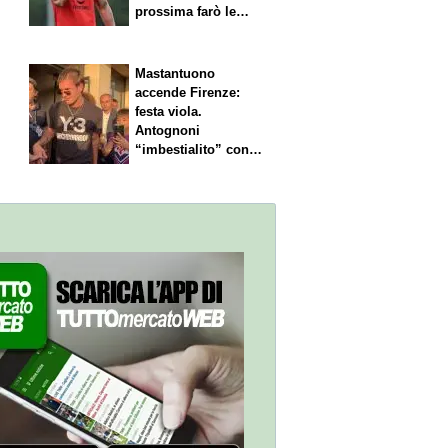
prossima farò le
scelte"
Mastantuono
accende Firenze:
festa viola.
Antognoni
“imbestialito” con
Commisso