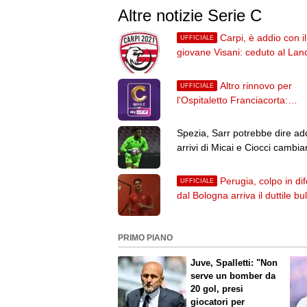
Altre notizie Serie C
Carpi, è addio con il
UFFICIALE
giovane Visani: ceduto al Lan
in Serie D
Altro rinnovo per
UFFICIALE
l'Ospitaletto Franciacorta:
Gualandris ha firmato fino al 
Spezia, Sarr potrebbe dire add
arrivi di Micai e Ciocci cambia
gerarchie
Perugia, colpo in di
UFFICIALE
dal Bologna arriva il duttile bu
Papazov in prestito
PRIMO PIANO
Juve, Spalletti: "Non
serve un bomber da
20 gol, presi
giocatori per