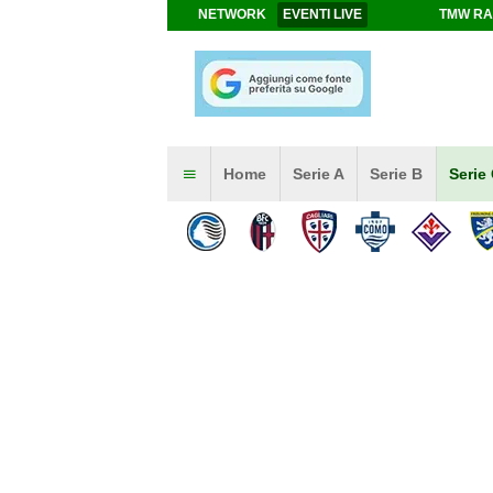
NETWORK
EVENTI LIVE
TMW RA
Home
Serie A
Serie B
Serie