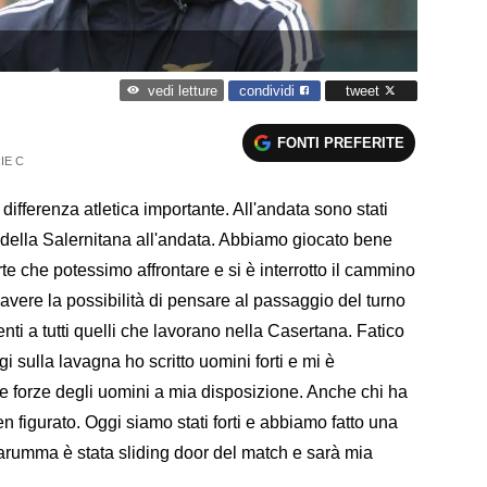
condividi
tweet
vedi letture
FONTI PREFERITE
IE C
differenza atletica importante. All'andata sono stati
ù della Salernitana all'andata. Abbiamo giocato bene
rte che potessimo affrontare e si è interrotto il cammino
avere la possibilità di pensare al passaggio del turno
nti a tutti quelli che lavorano nella Casertana. Fatico
i sulla lavagna ho scritto uomini forti e mi è
 le forze degli uomini a mia disposizione. Anche chi ha
figurato. Oggi siamo stati forti e abbiamo fatto una
arumma è stata sliding door del match e sarà mia