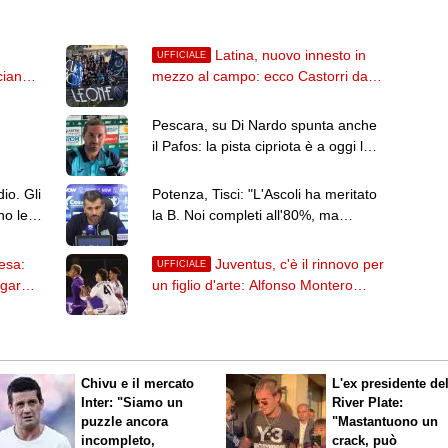
Latina, nuovo innesto in
UFFICIALE
ciano
mezzo al campo: ecco Castorri dal
Cesena
Pescara, su Di Nardo spunta anche
il Pafos: la pista cipriota è a oggi la
2028
più accreditata?
io. Gli
Potenza, Tisci: "L'Ascoli ha meritato
no le
la B. Noi completi all'80%, ma
vogliamo passare il turno"
fesa:
Juventus, c'è il rinnovo per
UFFICIALE
lgaro
un figlio d'arte: Alfonso Montero
firma fino al 2028
Chivu e il mercato
L'ex presidente de
Inter: "Siamo un
River Plate:
puzzle ancora
"Mastantuono un
incompleto,
crack, può