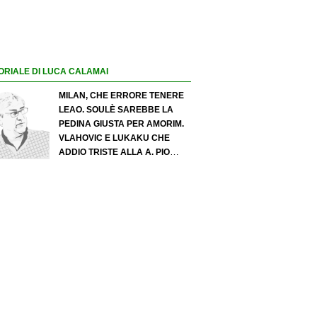
ORIALE DI LUCA CALAMAI
MILAN, CHE ERRORE TENERE
LEAO. SOULÈ SAREBBE LA
PEDINA GIUSTA PER AMORIM.
VLAHOVIC E LUKAKU CHE
ADDIO TRISTE ALLA A. PIO
ESPOSITO PUÒ SPOSTARE IL
VALORE DELL’INTER. COSA
CHIEDO A ZOLA