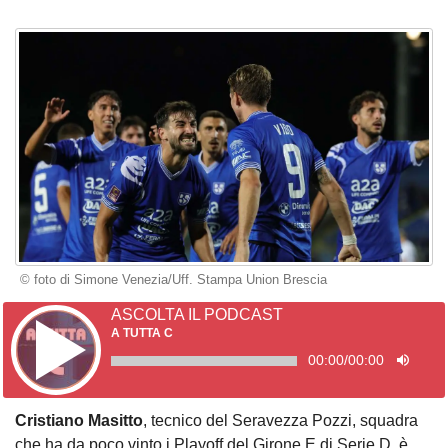
© foto di Simone Venezia/Uff. Stampa Union Brescia
ASCOLTA IL PODCAST
A TUTTA C
00:00
/
00:00
Cristiano Masitto
, tecnico del Seravezza Pozzi, squadra
che ha da poco vinto i Playoff del Girone E di Serie D, è