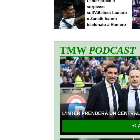
L'Inter prova il
sorpasso
sull'Atletico: Lautaro
e Zanetti hanno
telefonato a Romero
TMW
PODCAST
L'INTER PRENDERÀ UN CENTRALE
A