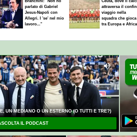
Branchini: "Non ho
Ceuta, dove il calc
parlato di Gabriel
attraversa il confin
Jesus-Napoli con
viaggio nella
Allegri. I 'se' nel mio
squadra che gioca
lavoro..."
tra Europa e Afric
, UN MEDIANO O UN ESTERNO (O TUTTI E TRE?)
SCOLTA IL PODCAST