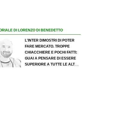
ORIALE DI LORENZO DI BENEDETTO
L'INTER DIMOSTRI DI POTER
FARE MERCATO. TROPPE
CHIACCHIERE E POCHI FATTI:
GUAI A PENSARE DI ESSERE
SUPERIORE A TUTTE LE ALTRE
A PRESCINDERE. JUVE, IL
PORTIERE PUÒ DIVENTARE UN
"PROBLEMA". MILAN-LEAO,
SERVE UNA DECISIONE NETTA