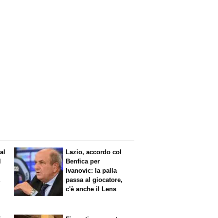
al
Lazio, accordo col
l
Benfica per
Ivanovic: la palla
a
passa al giocatore,
c'è anche il Lens