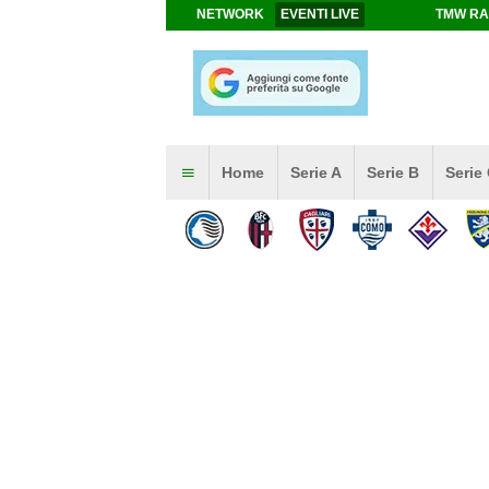
NETWORK
EVENTI LIVE
TMW RA
Home
Serie A
Serie B
Serie