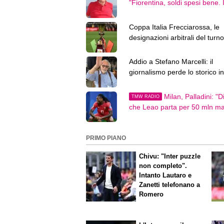
"Fiorentina, soldi spesi bene. I
prossimo anno lotterà per l'E
Coppa Italia Frecciarossa, le
designazioni arbitrali del turno
preliminare
Addio a Stefano Marcelli: il
giornalismo perde lo storico in
della Rai
Milan, Palladini: "Di
TMW RADIO
che Leao parta per 50 mln m
Amorim può..."
PRIMO PIANO
Chivu: "Inter puzzle
non completo".
Intanto Lautaro e
Zanetti telefonano a
Romero