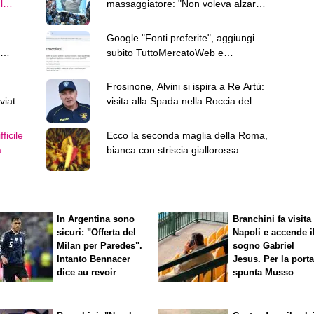
l
massaggiatore: "Non voleva alzarsi
uropa"
né mangiare"
Google "Fonti preferite", aggiungi
subito TuttoMercatoWeb e
personalizza le tue notizie
Frosinone, Alvini si ispira a Re Artù:
viato
visita alla Spada nella Roccia del
Terminillo
fficile
Ecco la seconda maglia della Roma,
a
bianca con striscia giallorossa
In Argentina sono
Branchini fa visita 
sicuri: "Offerta del
Napoli e accende i
Milan per Paredes".
sogno Gabriel
Intanto Bennacer
Jesus. Per la port
dice
au revoir
spunta Musso