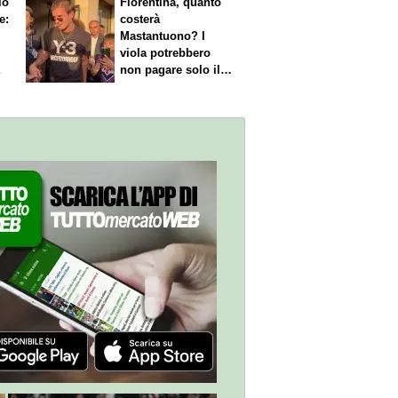
io
Fiorentina, quanto
e:
costerà
Mastantuono? I
viola potrebbero
a
non pagare solo il
60% dello stipendio