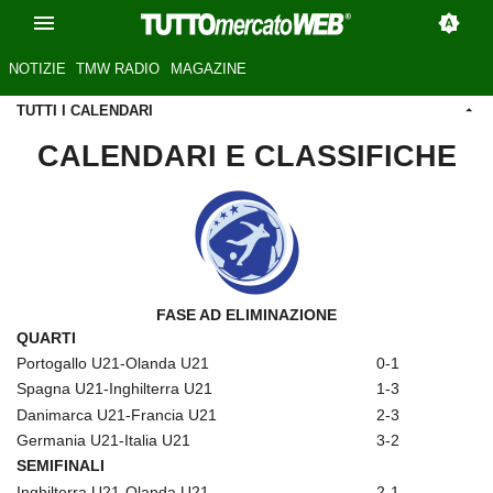
NOTIZIE
TMW RADIO
MAGAZINE
TUTTI I CALENDARI
CALENDARI E CLASSIFICHE
FASE AD ELIMINAZIONE
QUARTI
Portogallo U21-Olanda U21
0-1
Spagna U21-Inghilterra U21
1-3
Danimarca U21-Francia U21
2-3
Germania U21-Italia U21
3-2
SEMIFINALI
Inghilterra U21-Olanda U21
2-1