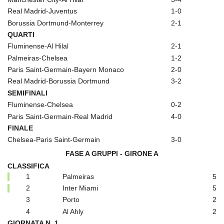
Real Madrid-Juventus
1-0
Borussia Dortmund-Monterrey
2-1
QUARTI
Fluminense-Al Hilal
2-1
Palmeiras-Chelsea
1-2
Paris Saint-Germain-Bayern Monaco
2-0
Real Madrid-Borussia Dortmund
3-2
SEMIFINALI
Fluminense-Chelsea
0-2
Paris Saint-Germain-Real Madrid
4-0
FINALE
Chelsea-Paris Saint-Germain
3-0
FASE A GRUPPI - GIRONE A
CLASSIFICA
1
Palmeiras
5
2
Inter Miami
5
3
Porto
2
4
Al Ahly
2
GIORNATA N. 1