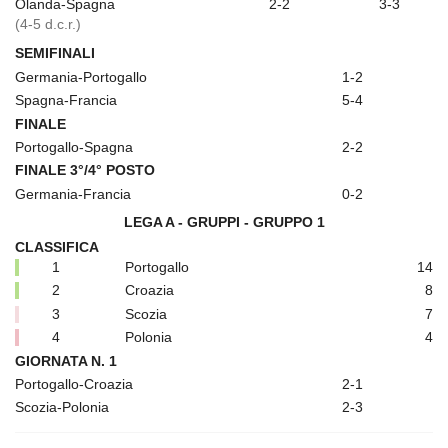
Olanda-Spagna
2-2
3-3
(4-5 d.c.r.)
SEMIFINALI
Germania-Portogallo
1-2
Spagna-Francia
5-4
FINALE
Portogallo-Spagna
2-2
FINALE 3°/4° POSTO
Germania-Francia
0-2
LEGA A - GRUPPI - GRUPPO 1
CLASSIFICA
1
Portogallo
14
2
Croazia
8
3
Scozia
7
4
Polonia
4
GIORNATA N. 1
Portogallo-Croazia
2-1
Scozia-Polonia
2-3