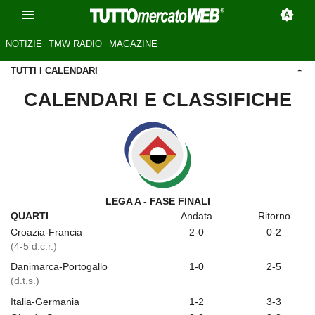
NOTIZIE
TMW RADIO
MAGAZINE
TUTTI I CALENDARI
CALENDARI E CLASSIFICHE
LEGA A - FASE FINALI
QUARTI
Andata
Ritorno
Croazia-Francia
2-0
0-2
(4-5 d.c.r.)
Danimarca-Portogallo
1-0
2-5
(d.t.s.)
Italia-Germania
1-2
3-3