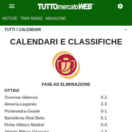
NOTIZIE
TMW RADIO
MAGAZINE
TUTTI I CALENDARI
CALENDARI E CLASSIFICHE
FASE AD ELIMINAZIONE
OTTAVI
Ourense-Valencia
0-2
Almería-Leganés
2-3
Pontevedra-Getafe
0-1
Barcellona-Real Betis
5-1
Elche-Atlético Madrid
0-4
Athletic Bilbao-Osasuna
2-3