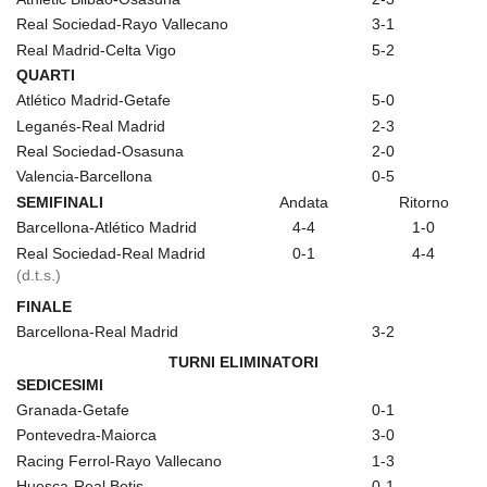
Real Sociedad-Rayo Vallecano
3-1
Real Madrid-Celta Vigo
5-2
QUARTI
Atlético Madrid-Getafe
5-0
Leganés-Real Madrid
2-3
Real Sociedad-Osasuna
2-0
Valencia-Barcellona
0-5
SEMIFINALI
Andata
Ritorno
Barcellona-Atlético Madrid
4-4
1-0
Real Sociedad-Real Madrid
0-1
4-4
(d.t.s.)
FINALE
Barcellona-Real Madrid
3-2
TURNI ELIMINATORI
SEDICESIMI
Granada-Getafe
0-1
Pontevedra-Maiorca
3-0
Racing Ferrol-Rayo Vallecano
1-3
Huesca-Real Betis
0-1