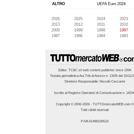
ALTRO
UEFA Euro 2024
2026
2025
2024
2023
2013
2012
2011
2010
2000
1999
1998
1997
1987
1986
1984
1983
Editor:
TC&C srl
web content publisher since 1994
Testata giornalistica Aut.Trib.di Arezzo n. 13/05 del 10/11/
Direttore Responsabile: Niccolò Ceccarini
Iscritto al Registro Operatori di Comunicazione n. 1824
Copyright © 2000-2026
-
TUTTOmercatoWEB.com ®
Tutti i diritti riservati
P.IVA 01488100510