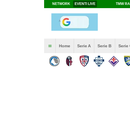
NETWORK
EVENTI LIVE
TMW RA
Home
Serie A
Serie B
Serie