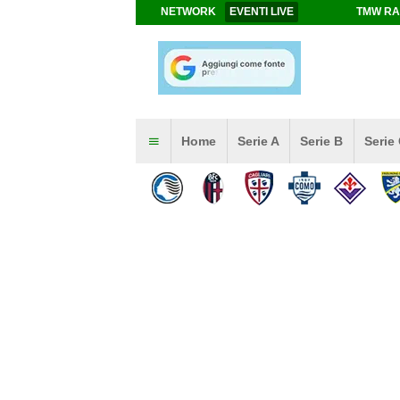
NETWORK
EVENTI LIVE
TMW RA
Home
Serie A
Serie B
Serie