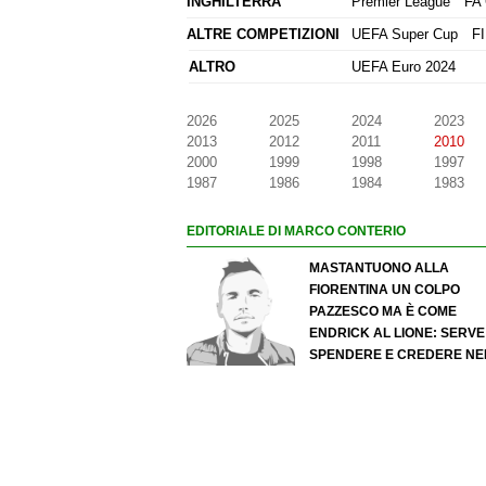
INGHILTERRA
Premier League
FA 
ALTRE COMPETIZIONI
UEFA Super Cup
F
ALTRO
UEFA Euro 2024
2026
2025
2024
2023
2013
2012
2011
2010
2000
1999
1998
1997
1987
1986
1984
1983
EDITORIALE DI MARCO CONTERIO
MASTANTUONO ALLA
FIORENTINA UN COLPO
PAZZESCO MA È COME
ENDRICK AL LIONE: SERVE
SPENDERE E CREDERE NE
SCOUTING PER I MIGLIORI
TALENTI. GIOVANI ITALIANI:
ATTENZIONE PERCHÉ
QUALCOSA STA CAMBIAN
DAVVERO