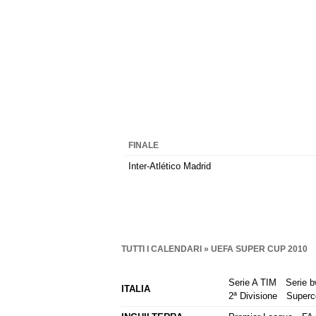
FINALE
Inter-Atlético Madrid
TUTTI I CALENDARI
» UEFA SUPER CUP 2010
Serie A TIM
Serie b
ITALIA
2ª Divisione
Superc