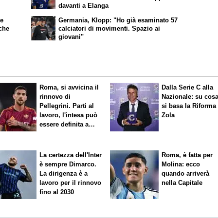
davanti a Elanga
ke
Germania, Klopp: "Ho già esaminato 57
nche
calciatori di movimenti. Spazio ai
giovani"
Roma, si avvicina il
Dalla Serie C alla
rinnovo di
Nazionale: su cos
Pellegrini. Parti al
si basa la Riforma
lavoro, l'intesa può
Zola
essere definita a
breve
La certezza dell'Inter
Roma, è fatta per
è sempre Dimarco.
Molina: ecco
La dirigenza è a
quando arriverà
lavoro per il rinnovo
nella Capitale
fino al 2030