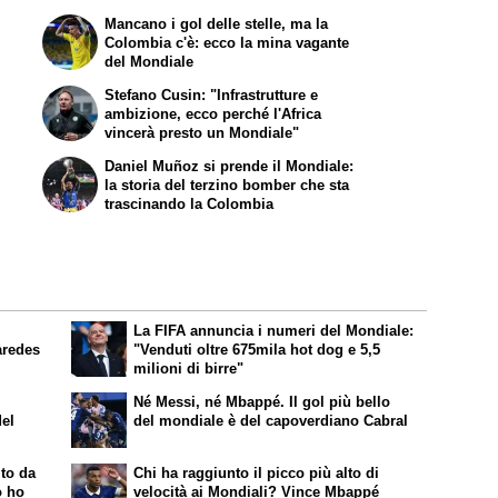
Mancano i gol delle stelle, ma la
Colombia c'è: ecco la mina vagante
del Mondiale
Stefano Cusin: "Infrastrutture e
ambizione, ecco perché l'Africa
vincerà presto un Mondiale"
Daniel Muñoz si prende il Mondiale:
la storia del terzino bomber che sta
trascinando la Colombia
La FIFA annuncia i numeri del Mondiale:
aredes
"Venduti oltre 675mila hot dog e 5,5
milioni di birre"
Né Messi, né Mbappé. Il gol più bello
del
del mondiale è del capoverdiano Cabral
ito da
Chi ha raggiunto il picco più alto di
o ho
velocità ai Mondiali? Vince Mbappé