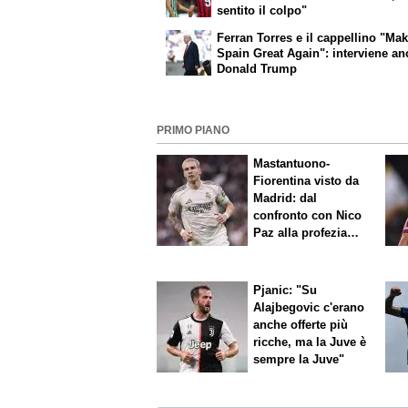
sentito il colpo"
Ferran Torres e il cappellino "Ma
Spain Great Again": interviene a
Donald Trump
PRIMO PIANO
Mastantuono-
Fiorentina visto da
Madrid: dal
confronto con Nico
Paz alla profezia
sulla Serie A
Pjanic: "Su
Alajbegovic c'erano
anche offerte più
ricche, ma la Juve è
sempre la Juve"