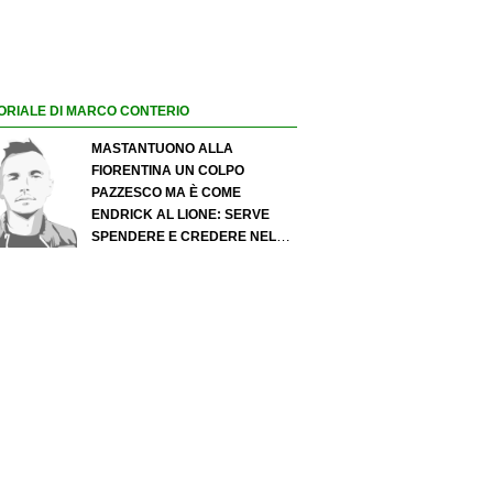
ORIALE DI MARCO CONTERIO
MASTANTUONO ALLA
FIORENTINA UN COLPO
PAZZESCO MA È COME
ENDRICK AL LIONE: SERVE
SPENDERE E CREDERE NELLO
SCOUTING PER I MIGLIORI
TALENTI. GIOVANI ITALIANI:
ATTENZIONE PERCHÉ
QUALCOSA STA CAMBIANDO
DAVVERO