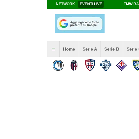
NETWORK
EVENTI LIVE
TMW RA
Home
Serie A
Serie B
Serie