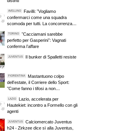
distinti
Favilli: "Vogliamo
AVELLINO
confermarci come una squadra
scomoda per tutti. La concorrenza
ben venga. Io mi sento bene"
"Cacciamani sarebbe
TORINO
perfetto per Gasperini": Vagnati
conferma l'affare
Il bunker di Spalletti resiste
JUVENTUS
Mastantuono colpo
FIORENTINA
dell'estate, il Corriere dello Sport:
"Come fanno i tifosi a non
entusiasmarsi?"
Lazio, accelerata per
LAZIO
Hautekiet: incontro a Formello con gli
agenti
Calciomercato Juventus
JUVENTUS
h24 - Zirkzee dice sì alla Juventus,