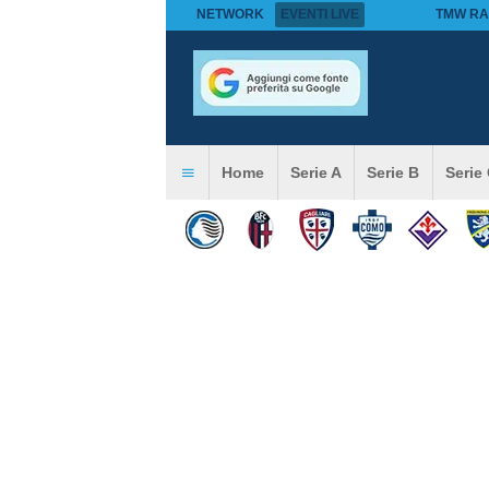
NETWORK
EVENTI LIVE
TMW RA
Home
Serie A
Serie B
Serie