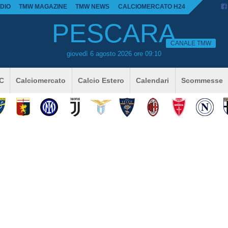
DIO
TMW MAGAZINE
TMW NEWS
CALCIOMERCATO H24
PESCARA
CANALE TMW
giovedì 6 agosto 2026 ore 09:10
 C
Calciomercato
Calcio Estero
Calendari
Scommesse