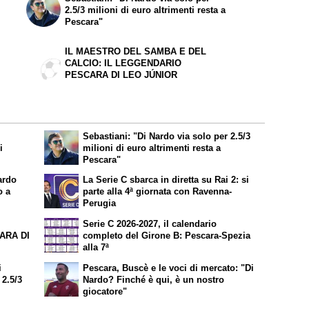
2.5/3 milioni di euro altrimenti resta a
Pescara"
IL MAESTRO DEL SAMBA E DEL
CALCIO: IL LEGGENDARIO
PESCARA DI LEO JÚNIOR
Sebastiani: "Di Nardo via solo per 2.5/3
i
milioni di euro altrimenti resta a
Pescara"
ardo
La Serie C sbarca in diretta su Rai 2: si
o a
parte alla 4ª giornata con Ravenna-
Perugia
Serie C 2026-2027, il calendario
ARA DI
completo del Girone B: Pescara-Spezia
alla 7ª
i
Pescara, Buscè e le voci di mercato: "Di
 2.5/3
Nardo? Finché è qui, è un nostro
giocatore"