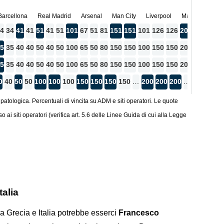
talia
 tra Grecia e Italia potrebbe esserci
Francesco