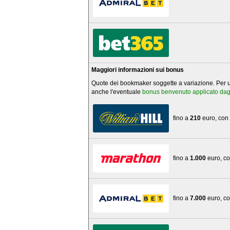
Maggiori informazioni sui bonus
Quote dei bookmaker soggette a variazione. Per 
anche l'eventuale
bonus benvenuto applicato dagli
fino a
210
euro, con
fino a
1.000
euro, co
fino a
7.000
euro, co