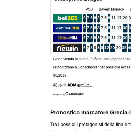
Pronostico marcatore Grecia-I
Tra i possibili protagonisti della finale