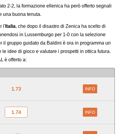
nato 2-2, la formazione ellenica ha però offerto segnali
e una buona tenuta.
 l'
Italia
, che dopo il disastro di Zenica ha scelto di
mponendosi in Lussemburgo per 1-0 con la selezione
er il gruppo guidato da Baldini è ora in programma un
le idee di gioco e valutare i prospetti in ottica futura.
L è offerto a:
1.73
INFO
1.74
INFO