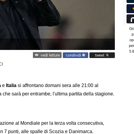
condividi
tweet
vedi letture
CI
a
e
Italia
si affrontano domani sera alle 21:00 al
a che sarà per entrambe, l'ultima partita della stagione.
azione al Mondiale per la terza volta consecutiva,
n 7 punti, alle spalle di Scozia e Danimarca.