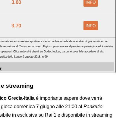
3.60
INFO
3.70
INFO
rciali su scommesse sportive e casinò online offerte da operatori di gioco online con
 della redazione di Tuttomercatoweb. Il gioco può causare dipendenza patologica ed è vietato
i operatori. Cliccando si è diretti su Oddschecker, da cui è possibile accedere al sito
nee guida della Legge 9 agosto 2018, n.96.
v e streaming
co Grecia-Italia
è importante sapere dove verrà
Si gioca domenica 7 giugno alle 21:00 al
Pankritio
isibile in esclusiva su Rai 1 e disponibile in streaming