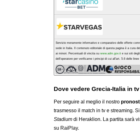
Servizio meramente informativo e comparativo delle offerte comme
sede in Italia. Il contenuto editoriale di questa pagina è a cura
ai minori. Percentuali di vincita su
www.adm.gov.it
e sui siti degl
dell'operatore per verificarne i principi di cui all'art. 5.6 delle li
Dove vedere Grecia-Italia in t
Per seguire al meglio il nostro
pronosti
trasmesso il match in tv e streaming. 
Stadium
di Heraklion. La partita sarà v
su RaiPlay.