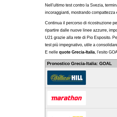
Nell'ultimo test contro la Svezia, termi
incoraggianti, mostrando compattezza 
Continua il percorso di ricostruzione per
ripartire dalle nuove linee azzurre, i
U21 grazie alla rete di Pio Esposito. P
test più impegnativo, utile a consolidare 
E nelle
quote Grecia-Italia
, l'esito GOA
Pronostico Grecia-Italia: GOAL