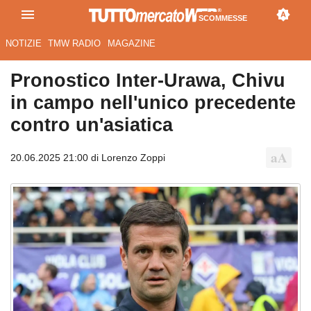
SCOMMESSE
NOTIZIE
TMW RADIO
MAGAZINE
Pronostico Inter-Urawa, Chivu
in campo nell'unico precedente
contro un'asiatica
20.06.2025 21:00 di Lorenzo Zoppi