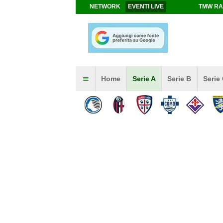
NETWORK
EVENTI LIVE
TMW RA
Home
Serie A
Serie B
Serie