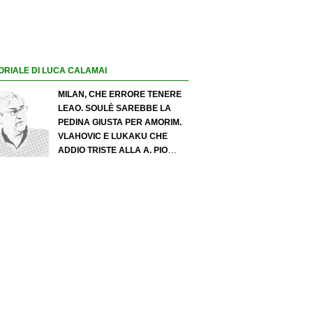
ORIALE DI LUCA CALAMAI
MILAN, CHE ERRORE TENERE
LEAO. SOULÈ SAREBBE LA
PEDINA GIUSTA PER AMORIM.
VLAHOVIC E LUKAKU CHE
ADDIO TRISTE ALLA A. PIO
ESPOSITO PUÒ SPOSTARE IL
VALORE DELL’INTER. COSA
CHIEDO A ZOLA