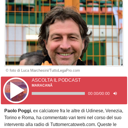
© foto di Luca Marchesini/TuttoLegaPro.com
ASCOLTA IL PODCAST
MARACANÃ
00:00
/
00:00
Paolo Poggi
, ex calciatore fra le altre di Udinese, Venezia,
Torino e Roma, ha commentato vari temi nel corso del suo
intervento alla radio di
Tuttomercatoweb.com
. Queste le