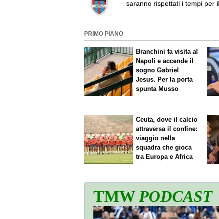
saranno rispettati i tempi per i
deposito della fideiussione"
PRIMO PIANO
Branchini fa visita al
Napoli e accende il
sogno Gabriel
Jesus. Per la porta
spunta Musso
Ceuta, dove il calcio
attraversa il confine:
viaggio nella
squadra che gioca
tra Europa e Africa
TMW
PODCAST