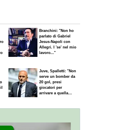
Branchini: "Non ho
parlato di Gabriel
aro
Jesus-Napoli con
Allegri. I 'se' nel mio
ro
lavoro..."
Juve, Spalletti: "Non
serve un bomber da
no
20 gol, presi
il
giocatori per
arrivare a quella
cifra"