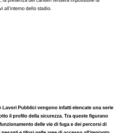
i, la presenza dei cantieri renderà impossibile la
 all'interno dello stadio.
e Lavori Pubblici vengono infatti elencate una serie
otto il profilo della sicurezza. Tra queste figurano
o funzionamento delle vie di fuga e dei percorsi di
esanti e tifosi nelle aree di accesso all'impianto,