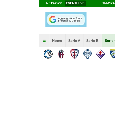
NETWORK
EVENTI LIVE
TMW RA
Home
Serie A
Serie B
Serie