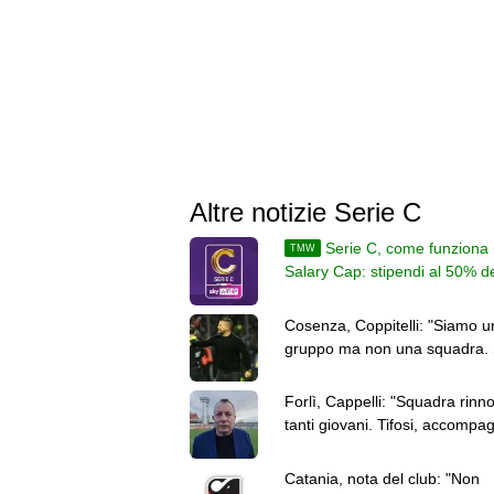
Altre notizie Serie C
Serie C, come funziona i
TMW
Salary Cap: stipendi al 50% d
ricavi, poi al 45%
Cosenza, Coppitelli: "Siamo u
gruppo ma non una squadra.
chiarezza"
Forlì, Cappelli: "Squadra rinn
tanti giovani. Tifosi, accompa
in questa stagione"
Catania, nota del club: "Non