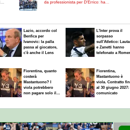
l
da professionista per D'Errico: ha
firmato fino al 2029
Lazio, accordo col
L'Inter prova il
Benfica per
sorpasso
Ivanovic: la palla
sull'Atletico: Laut
passa al giocatore,
e Zanetti hanno
c'è anche il Lens
telefonato a Rome
Fiorentina, quanto
Fiorentina,
costerà
Mastantuono è
Mastantuono? I
viola. Contratto fi
viola potrebbero
al 30 giugno 2027: 
non pagare solo il
comunicato
60% dello stipendio