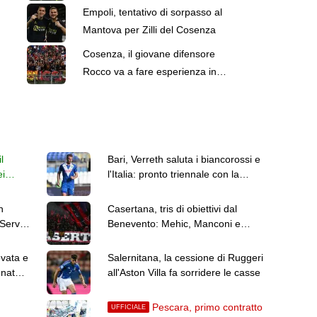
Serve chiarezza"
Empoli, tentativo di sorpasso al
Mantova per Zilli del Cosenza
Cosenza, il giovane difensore
Rocco va a fare esperienza in
Serie D
l
Bari, Verreth saluta i biancorossi e
ei
l'Italia: pronto triennale con la
Dinamo Bucarest
n
Casertana, tris di obiettivi dal
 Serve
Benevento: Mehic, Manconi e
Carfora
ovata e
Salernitana, la cessione di Ruggeri
gnateci
all'Aston Villa fa sorridere le casse
Pescara, primo contratto
UFFICIALE