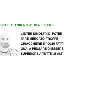
ORIALE DI LORENZO DI BENEDETTO
L'INTER DIMOSTRI DI POTER
FARE MERCATO. TROPPE
CHIACCHIERE E POCHI FATTI:
GUAI A PENSARE DI ESSERE
SUPERIORE A TUTTE LE ALTRE
A PRESCINDERE. JUVE, IL
PORTIERE PUÒ DIVENTARE UN
"PROBLEMA". MILAN-LEAO,
SERVE UNA DECISIONE NETTA