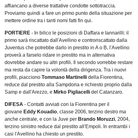
affiancano a diverse trattative condotte sottotraccia.
Proviamo quindi a fare un primo punto della situazione per
mettere ordine tra i tanti nomi fatti fin qui.
PORTIERE
- In bilico le posizioni di Daffara e Iannarilli: il
primo sarà riscattato dall'Avellino e controriscattato dalla
Juventus che potrebbe darlo in prestito in A o B, l'Avellino
proverà a farselo ridare in prestito ma in alternativa
dovrebbe andare su altri profili. Il secondo vorrebbe restare
ma resta da capire la volontà della dirigenza. Tra i nuovi
profili, piacciono
Tommaso Martinelli
della Fiorentina,
reduce dal prestito alla Sampdoria e richiesto proprio dalla
Samp e dall'Arezzo, e
Mirko Pigliacelli
del Catanzaro.
DIFESA
- Contatti avviati con la Fiorentina per il
giovane
Eddy Kouadio
, classe 2006, terzino destro ma
anche centrale, e con la Juve per
Brando
Moruzzi
, 2004,
terzino sinistro reduce dal prestito all'Empoli. In entrambi i
casi l'Avellino ha chiesto un prestito.