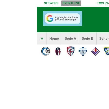
NETWORK
EVENTI LIVE
TMW RA
Home
Serie A
Serie B
Serie