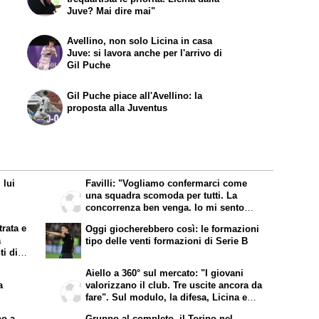
Juve? Mai dire mai"
Avellino, non solo Licina in casa
Juve: si lavora anche per l'arrivo di
Gil Puche
Gil Puche piace all'Avellino: la
proposta alla Juventus
 lui
Favilli: "Vogliamo confermarci come
una squadra scomoda per tutti. La
concorrenza ben venga. Io mi sento
bene"
trata e
Oggi giocherebbero così: le formazioni
a
tipo delle venti formazioni di Serie B
i di
Aiello a 360° sul mercato: "I giovani
a
valorizzano il club. Tre uscite ancora da
fare". Sul modulo, la difesa, Licina e
Marina...
no a
Gruppo al completo, il Torino nel