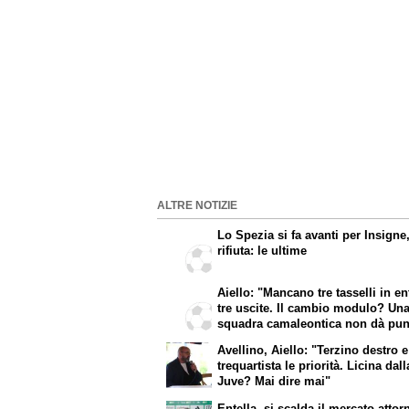
ALTRE NOTIZIE
Lo Spezia si fa avanti per Insigne,
rifiuta: le ultime
Aiello: "Mancano tre tasselli in en
tre uscite. Il cambio modulo? Un
squadra camaleontica non dà punt
riferimento". Sull'esterno e il
Avellino, Aiello: "Terzino destro e
trequartista...
trequartista le priorità. Licina dall
Juve? Mai dire mai"
Entella, si scalda il mercato attor