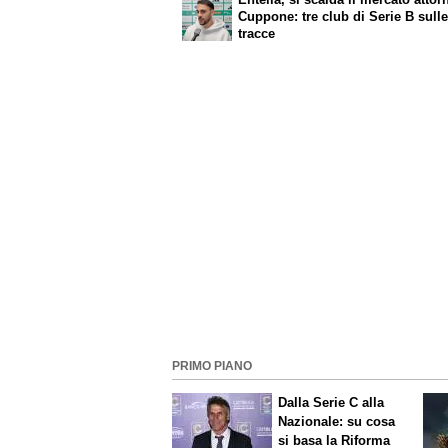
Cuppone: tre club di Serie B sull
tracce
PRIMO PIANO
Dalla Serie C alla
Nazionale: su cosa
si basa la Riforma