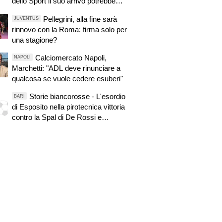
dello Sport il suo arrivo potrebbe
slittare a domani
Pellegrini, alla fine sarà
JUVENTUS
rinnovo con la Roma: firma solo per
una stagione?
Calciomercato Napoli,
NAPOLI
Marchetti: "ADL deve rinunciare a
qualcosa se vuole cedere esuberi"
Storie biancorosse - L'esordio
BARI
di Esposito nella pirotecnica vittoria
contro la Spal di De Rossi e
Nainggolan