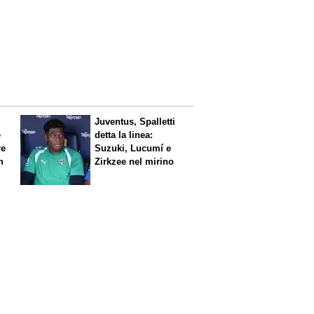
Juventus, Spalletti
è
detta la linea:
re
Suzuki, Lucumí e
n
Zirkzee nel mirino