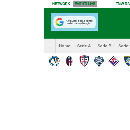
NETWORK
EVENTI LIVE
TMW RA
Home
Serie A
Serie B
Serie