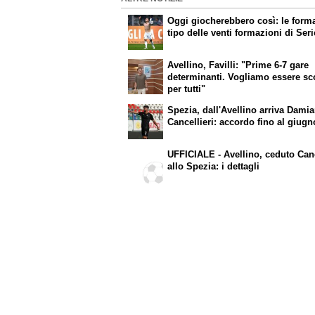
Oggi giocherebbero così: le form
tipo delle venti formazioni di Ser
Avellino, Favilli: "Prime 6-7 gare
determinanti. Vogliamo essere s
per tutti"
Spezia, dall'Avellino arriva Dami
Cancellieri: accordo fino al giug
UFFICIALE - Avellino, ceduto Canc
allo Spezia: i dettagli