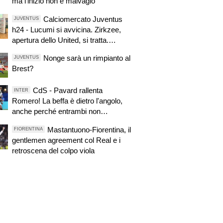
ma l'inizio non è malvagio
Calciomercato Juventus
JUVENTUS
h24 - Lucumi si avvicina. Zirkzee,
apertura dello United, si tratta.
Casting per la porta
Nonge sarà un rimpianto al
JUVENTUS
Brest?
CdS - Pavard rallenta
INTER
Romero! La beffa è dietro l'angolo,
anche perché entrambi non
possono...
Mastantuono-Fiorentina, il
FIORENTINA
gentlemen agreement col Real e i
retroscena del colpo viola