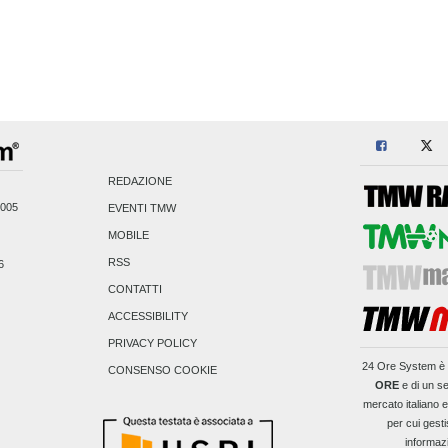
REDAZIONE
2005
EVENTI TMW
MOBILE
RSS
6
CONTATTI
ACCESSIBILITY
PRIVACY POLICY
24 Ore System
è 
CONSENSO COOKIE
ORE
e di un se
mercato italiano 
per cui gesti
informaz