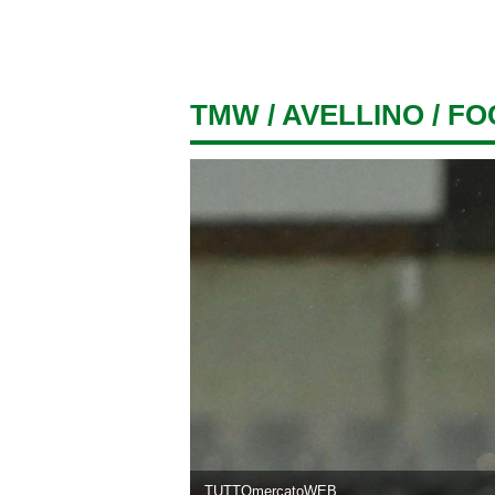
TMW
/
AVELLINO
/ FO
TUTTOmercatoWEB