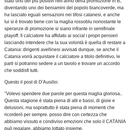
stato uno dei più positivi nell'anno della promozione in B,
diventando uno dei beniamini del popolo biancoverde, ma
ha lasciato eguali sensazioni nei tifosi catanesi, e anche
lui si è trovato bene con la maglia rossoblu nonostante le
speranze di promozione si siano infrante in semifinale
playoff. Il calciatore ha affidato ai social i propri pensieri
lasciando intendere che la sua volontà è quella di restare a
Catania: dirigenti avellinesi avvisati dunque, se anche il
Catania vorrà acquistare il calciatore a titolo definitivo, le
parti si potranno sedere a un tavolo e trovare un accordo
che soddisfi tutti.
Questo il post di D'Ausilio:
"Volevo spendere due parole per questa maglia gloriosa..
Questa stagione è stata piena di alti e bassi, di gioie e
delusioni, ma soprattutto è stata piena di momenti che
ricorderò per sempre. posso dire con certezza che
abbiamo vissuto e condiviso emozioni che solo il CATANIA
può regalare. abbiamo lottato insieme.